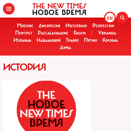
THE NEW TIMES
НОВОЕ ВРЕМЯ
EN
Мнение
Дискуссия
Интервью
Репрессии
Портрет
Расследование
Блоги
/
Украина
Израиль
Навальный
Трамп
Путин
Кремль
Дума
ИСТОРИЯ