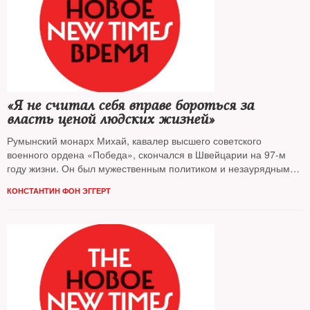
«Я не считал себя вправе бороться за
власть ценой людских жизней»
Румынский монарх Михай, кавалер высшего советского
военного ордена «Победа», скончался в Швейцарии на 97-м
году жизни. Он был мужественным политиком и незаурядным
человеком. О жизни и о себе король рассказал корреспонденту
КОНСТАНТИН ФОН ЭГГЕРТ
NT в 2010 году по случаю 70-летия своего вступления на
румынский престол