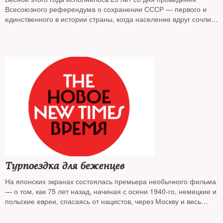
Всесоюзного референдума о сохранении СССР — первого и
единственного в истории страны, когда население вдруг сочли
гражданами, имеющими право высказаться на тему быть
империи или нет. Из 15 республик СССР в референдуме,
состоявшемся 17 марта 1991 года, приняли участие 9*,
абсолютное большинство голосовавших (76,43%) высказались
за сохранение «СССР как обновленной федерации
равноправных суверенных республик». Однако империя была
обречена, ее провинции одна за другой декларировали свое
намерение выйти из Союза и перестать подчиняться
метрополии. The New Times открывает цикл публикаций,
посвященный событиям того судьбоносного года. Первая из них
приурочена к юбилею 9 апреля 1991 года, когда Верховный
Совет Грузии принял Акт о восстановлении государственной
независимости республики
Турпоездка для беженцев
На японских экранах состоялась премьера необычного фильма
— о том, как 75 лет назад, начиная с осени 1940-го, немецкие и
польские евреи, спасаясь от нацистов, через Москву и весь
Советский Союз добирались в Японию