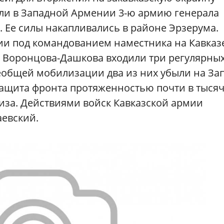
ли в Западной Армении 3-ю армию генерала
а). Ее силы накапливались в районе Эрзерума.
мии под командованием наместника на Кавказ
 Воронцова-Дашкова входили три регулярны
еобщей мобилизации два из них убыли на Зап
 защита фронта протяженностью почти в тыся
иза. Действиями войск Кавказской армии
евский.