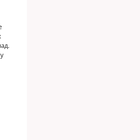
е
х
ад.
чу