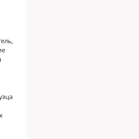
ель,
ие
я
,
уэца
х