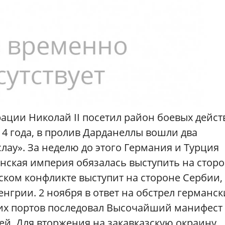
ции Николай II посетил район боевых дейст
14 года, в пролив Дарданеллы вошли два
лау». За неделю до этого Германия и Турция
нская империя обязалась выступить на стор
бском конфликте выступит на стороне Сербии,
нгрии. 2 ноября в ответ на обстрел германс
их портов последовал Высочайший манифест
ией. Для вторжения на закавказскую окраину