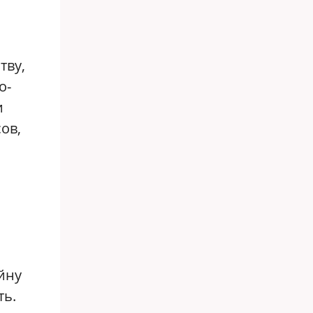
тву,
о-
и
ов,
йну
ть.