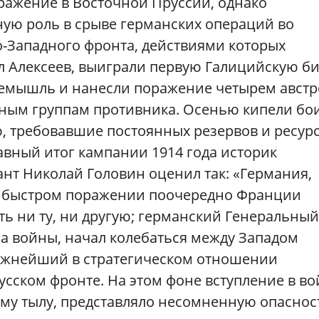
ражение в Восточной Пруссии, однако
ную роль в срыве германских операций во
-Западного фронта, действиями которых
 Алексеев, выиграли первую Галицийскую би
емышль и нанесли поражение четырем австр
ным группам противника. Осенью кипели бо
, требовавшие постоянных резервов и ресурс
лавный итог кампании 1914 года историк
ант Николай Головин оценил так: «Германия,
на быстром поражении поочередно Франции
ить ни ту, ни другую; германский Генеральный
ана войны, начал колебаться между Западом
«важнейший в стратегическом отношении
усском фронте. На этом фоне вступление в во
му тылу, представляло несомненную опаснос