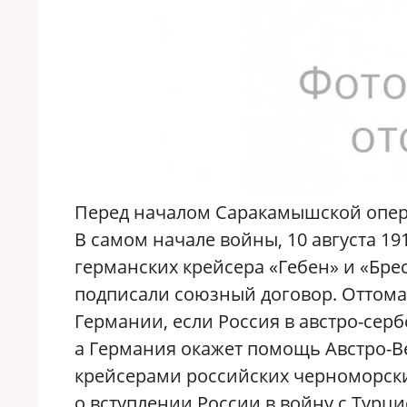
Перед началом Саракамышской опера
В самом начале войны, 10 августа 19
германских крейсера «Гебен» и «Брес
подписали союзный договор. Оттома
Германии, если Россия в австро-сер
а Германия окажет помощь Австро-Ве
крейсерами российских черноморск
о вступлении России в войну с Турц