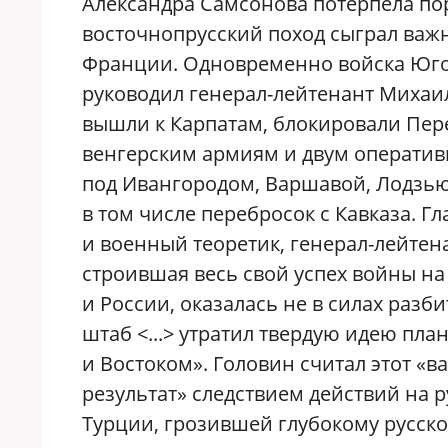
Александра Самсонова потерпела по
восточнопрусский поход сыграл важ
Франции. Одновременно войска Юго
руководил генерал-лейтенант Михаил
вышли к Карпатам, блокировали Пер
венгерским армиям и двум оператив
под Ивангородом, Варшавой, Лодзью
в том числе перебросок с Кавказа. Г
и военный теоретик, генерал-лейтен
строившая весь свой успех войны 
и России, оказалась не в силах разб
штаб <...> утратил твердую идею пл
и Востоком». Головин считал этот 
результат» следствием действий на р
Турции, грозившей глубокому русско