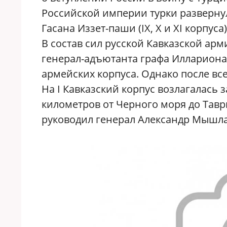
Российской империи турки разверну
Гасана Иззет-паши (IX, X и XI корпус
В состав сил русской Кавказской ар
генерал-адъютанта графа Иллариона
армейских корпуса. Однако после вс
На I Кавказский корпус возлагалась
километров от Черного моря до Тавр
руководил генерал Александр Мышла