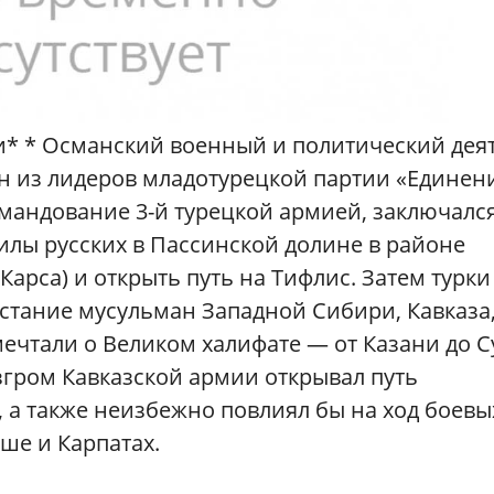
и* * Османский военный и политический деят
ин из лидеров младотурецкой партии «Единен
командование 3-й турецкой армией, заключалс
илы русских в Пассинской долине в районе
арса) и открыть путь на Тифлис. Затем турки
стание мусульман Западной Сибири, Кавказа
мечтали о Великом халифате — от Казани до С
згром Кавказской армии открывал путь
, а также неизбежно повлиял бы на ход боевы
ше и Карпатах.