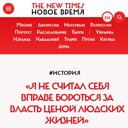
THE NEW TIMES
НОВОЕ ВРЕМЯ
EN
Мнение
Дискуссия
Интервью
Репрессии
Портрет
Расследование
Блоги
/
Украина
Израиль
Навальный
Трамп
Путин
Кремль
Дума
#ИСТОРИЯ
«Я НЕ СЧИТАЛ СЕБЯ
ВПРАВЕ БОРОТЬСЯ ЗА
ВЛАСТЬ ЦЕНОЙ ЛЮДСКИХ
ЖИЗНЕЙ»