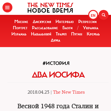
THE NEW TIMES
НОВОЕ ВРЕМЯ
EN
Мнение
Дискуссия
Интервью
Репрессии
Портрет
Расследование
Блоги
/
Украина
Израиль
Навальный
Трамп
Путин
Кремль
Дума
#ИСТОРИЯ
ДВА ИОСИФА
2018.04.23 |
The New Times
Весной 1948 года Сталин и