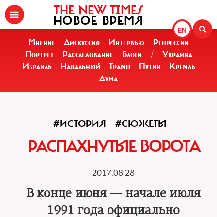
THE NEW TIMES
НОВОЕ ВРЕМЯ
EN
Мнение
Дискуссия
Интервью
Репрессии
Портрет
Расследование
Блоги
/
Украина
Израиль
Навальный
Трамп
Путин
Кремль
Дума
#ИСТОРИЯ
#СЮЖЕТЫ
РАСПАХНУТЫЕ ВОРОТА
2017.08.28
В конце июня — начале июля
1991 года официально