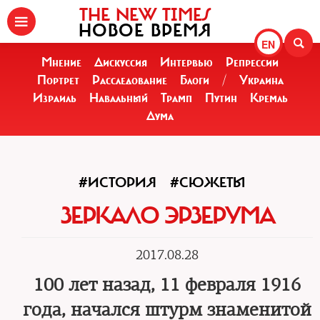
THE NEW TIMES
НОВОЕ ВРЕМЯ
EN
Мнение
Дискуссия
Интервью
Репрессии
Портрет
Расследование
Блоги
/
Украина
Израиль
Навальный
Трамп
Путин
Кремль
Дума
#ИСТОРИЯ
#СЮЖЕТЫ
ЗЕРКАЛО ЭРЗЕРУМА
2017.08.28
100 лет назад, 11 февраля 1916
года, начался штурм знаменитой