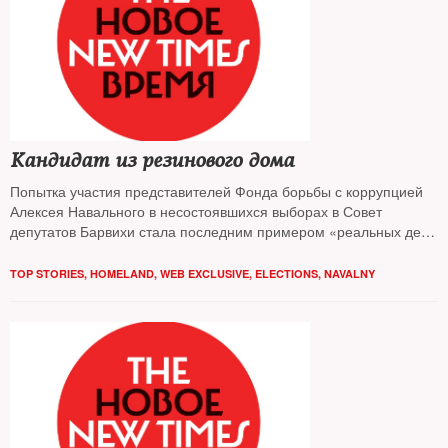
Кандидат из резинового дома
Попытка участия представителей Фонда борьбы с коррупцией
Алексея Навального в несостоявшихся выборах в Совет
депутатов Барвихи стала последним примером «реальных дел»
Демократической коалиции. Кто и как противостоял
оппозиционерам в «самом богатом муниципалитете РФ» —
TOP STORIES
,
HOMELAND
,
WEB EXCLUSIVE
,
ELECTIONS
,
NAVALNY
выяснял The New Times