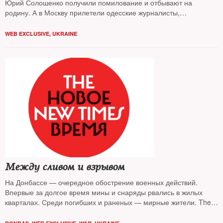
Юрий Солошенко получили помилование и отбывают на
родину. А в Москву прилетели одесские журналисты,
выпущенные из тюрьмы и СИЗО Виталий Диденко и Елена
Глищинская
WEB EXCLUSIVE
,
UKRAINE
Между сливом и взрывом
На Донбассе — очередное обострение военных действий.
Впервые за долгое время мины и снаряды рвались в жилых
кварталах. Среди погибших и раненых — мирные жители. The
New Times пытается разобраться в том, кому выгодно
«подвешивание» конфликта и к чему подобная ситуация может