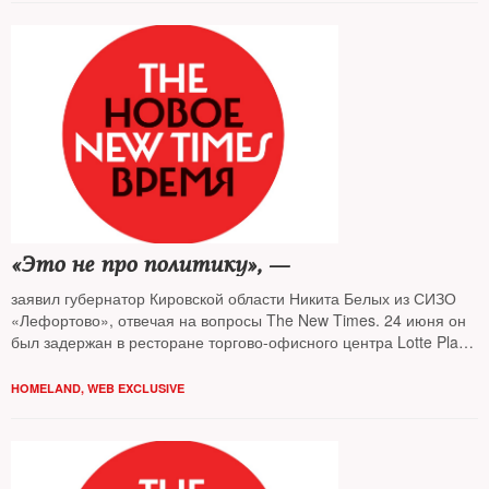
«Это не про политику», —
заявил губернатор Кировской области Никита Белых из СИЗО
«Лефортово», отвечая на вопросы The New Times. 24 июня он
был задержан в ресторане торгово-офисного центра Lotte Plaza
на Новом Арбате сотрудниками Управления собственной
безопасности ФСБ
HOMELAND
,
WEB EXCLUSIVE