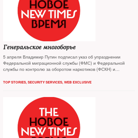
Генеральское многоборье
5 апреля Владимир Путин подписал указ об упразднении
Федеральной миграционной службы (ФМС) и Федеральной
службы по контролю за оборотом наркотиков (ФСКН) и
передаче их функций МВД. Руководители обеих структур —
Константин Ромодановский и Виктор Иванов остались не у дел.
TOP STORIES
,
SECURITY SERVICES
,
WEB EXCLUSIVE
Причины решения, ставшего неожиданным даже для
руководства самих ведомств, — выяснял The New Times