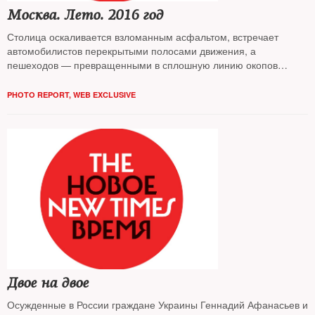
Москва. Лето. 2016 год
Столица оскаливается взломанным асфальтом, встречает
автомобилистов перекрытыми полосами движения, а
пешеходов — превращенными в сплошную линию окопов
тротуарами. Сотни единиц строительной техники, тысячи
разноголосых рабочих, выламывающих старую и
PHOTO REPORT
,
WEB EXCLUSIVE
укладывающих новую плитку. На оживленных магистралях они
лопатами закидывают бетонный раствор прямо под ноги
прохожим. Бригадир одного из участков советует местным
жителям: «Уезжайте отсюда. Как минимум до осени». Работы
проводятся по программе правительства Москвы «Моя улица»
Двое на двое
Осужденные в России граждане Украины Геннадий Афанасьев и