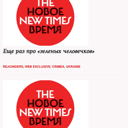
Еще раз про «зеленых человечков»
REJOINDERS
,
WEB EXCLUSIVE
,
CRIMEA
,
UKRAINE