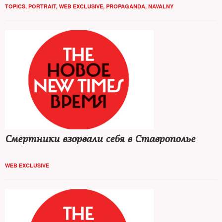
ВГТРК Евгения Попова. Путь скромного паренька из
TOPICS
,
PORTRAIT
,
WEB EXCLUSIVE
,
PROPAGANDA
,
NAVALNY
Владивостока к самому ответственному спецзаданию в своей
журналистской карьере — отслеживал The New Times
Смертники взорвали себя в Ставрополье
WEB EXCLUSIVE