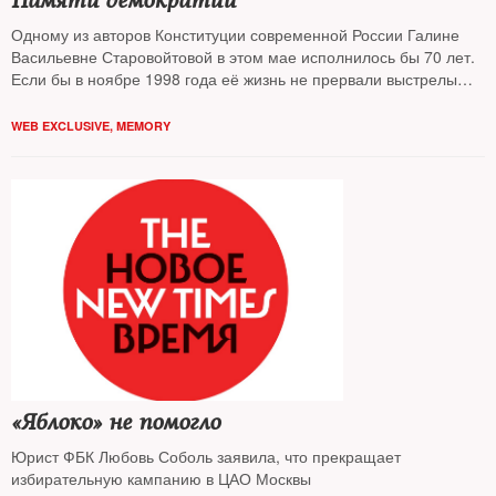
Памяти демократии
Одному из авторов Конституции современной России Галине
Васильевне Старовойтовой в этом мае исполнилось бы 70 лет.
Если бы в ноябре 1998 года её жизнь не прервали выстрелы
киллеров. Памяти одной из основоположниц российской
демократии была посвящена состоявшаяся в Москве научная
WEB EXCLUSIVE
,
MEMORY
конференция «Государство. Общество. Нация».
«Яблоко» не помогло
Юрист ФБК Любовь Соболь заявила, что прекращает
избирательную кампанию в ЦАО Москвы