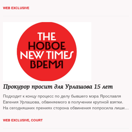
WEB EXCLUSIVE
Прокурор просит для Урлашова 15 лет
Подходит к концу процесс по делу бывшего мэра Ярославля
Евгения Урлашова, обвиняемого в получении крупной взятки.
На сегодняшних прениях сторона обвинения попросила лишить
подсудимого свободы на 15 лет с отбыванием наказания в
колонии строгого режима и оштрафовать его на 500 миллионов
WEB EXCLUSIVE
,
COURT
рублей