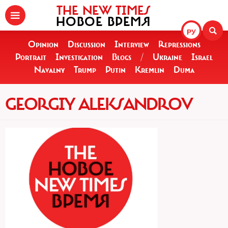
THE NEW TIMES
НОВОЕ ВРЕМЯ
РУ
Opinion
Discussion
Interview
Repressions
Portrait
Investigation
Blogs
/
Ukraine
Israel
Navalny
Trump
Putin
Kremlin
Duma
GEORGIY ALEKSANDROV