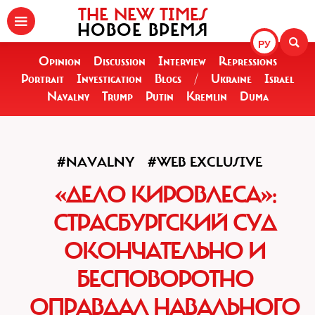
THE NEW TIMES
НОВОЕ ВРЕМЯ
РУ
Opinion
Discussion
Interview
Repressions
Portrait
Investigation
Blogs
/
Ukraine
Israel
Navalny
Trump
Putin
Kremlin
Duma
#NAVALNY
#WEB EXCLUSIVE
«ДЕЛО КИРОВЛЕСА»:
СТРАСБУРГСКИЙ СУД
ОКОНЧАТЕЛЬНО И
БЕСПОВОРОТНО
ОПРАВДАЛ НАВАЛЬНОГО