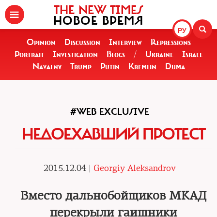
THE NEW TIMES
НОВОЕ ВРЕМЯ
РУ
Opinion
Discussion
Interview
Repressions
Portrait
Investigation
Blogs
/
Ukraine
Israel
Navalny
Trump
Putin
Kremlin
Duma
#WEB EXCLUSIVE
НЕДОЕХАВШИЙ ПРОТЕСТ
2015.12.04 |
Georgiy Aleksandrov
Вместо дальнобойщиков МКАД
перекрыли гаишники