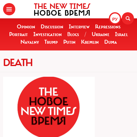
THE NEW TIMES
НОВОЕ ВРЕМЯ
РУ
Opinion
Discussion
Interview
Repressions
Portrait
Investigation
Blogs
/
Ukraine
Israel
Navalny
Trump
Putin
Kremlin
Duma
DEATH