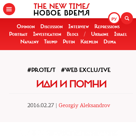
THE NEW TIMES
НОВОЕ ВРЕМЯ
РУ
Opinion
Discussion
Interview
Repressions
Portrait
Investigation
Blogs
/
Ukraine
Israel
Navalny
Trump
Putin
Kremlin
Duma
#PROTEST
#WEB EXCLUSIVE
ИДИ И ПОМНИ
2016.02.27 |
Georgiy Aleksandrov