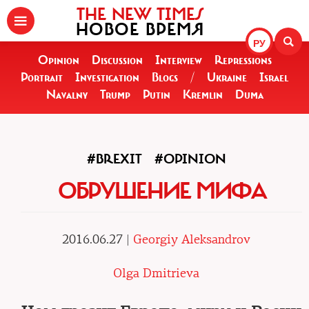
THE NEW TIMES
НОВОЕ ВРЕМЯ
РУ
Opinion
Discussion
Interview
Repressions
Portrait
Investigation
Blogs
/
Ukraine
Israel
Navalny
Trump
Putin
Kremlin
Duma
#BREXIT
#OPINION
ОБРУШЕНИЕ МИФА
2016.06.27 |
Georgiy Aleksandrov
Olga Dmitrieva