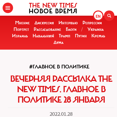
THE NEW TIMES
НОВОЕ ВРЕМЯ
EN
Мнение
Дискуссия
Интервью
Репрессии
Портрет
Расследование
Блоги
/
Украина
Израиль
Навальный
Трамп
Путин
Кремль
Дума
#ГЛАВНОЕ В ПОЛИТИКЕ
ВЕЧЕРНЯЯ РАССЫЛКА THE
NEW TIMES. ГЛАВНОЕ В
ПОЛИТИКЕ 28 ЯНВАРЯ
2022.01.28