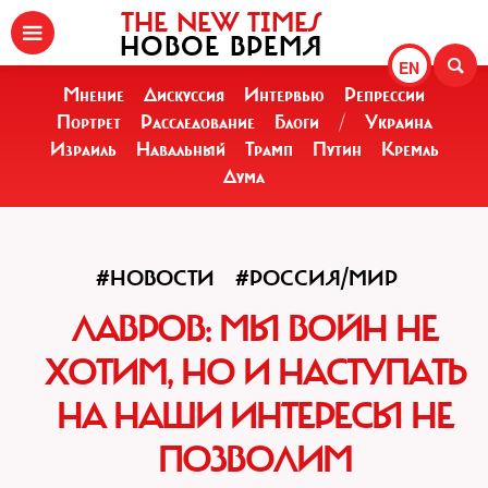
THE NEW TIMES
НОВОЕ ВРЕМЯ
EN
Мнение
Дискуссия
Интервью
Репрессии
Портрет
Расследование
Блоги
/
Украина
Израиль
Навальный
Трамп
Путин
Кремль
Дума
#НОВОСТИ
#РОССИЯ/МИР
ЛАВРОВ: МЫ ВОЙН НЕ
ХОТИМ, НО И НАСТУПАТЬ
НА НАШИ ИНТЕРЕСЫ НЕ
ПОЗВОЛИМ