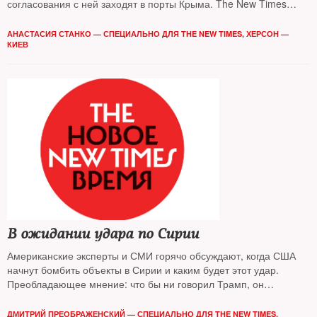
согласования с ней заходят в порты Крыма. The New Times
отслеживал перипетии конфликта
АНАСТАСИЯ СТАНКО — СПЕЦИАЛЬНО ДЛЯ THE NEW TIMES, ХЕРСОН —
КИЕВ
В ожидании удара по Сирии
Американские эксперты и СМИ горячо обсуждают, когда США
начнут бомбить объекты в Сирии и каким будет этот удар.
Преобладающее мнение: что бы ни говорил Трамп, он
неслучайно отменил свое участие в Саммите Америк в Перу 13
апреля
ДМИТРИЙ ПРЕОБРАЖЕНСКИЙ — СПЕЦИАЛЬНО ДЛЯ THE NEW TIMES,