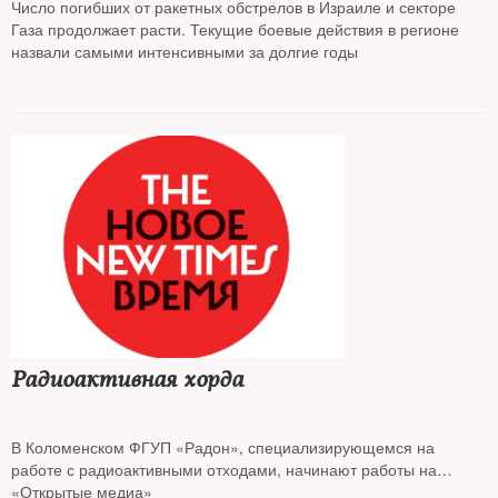
Число погибших от ракетных обстрелов в Израиле и секторе
Газа продолжает расти. Текущие боевые действия в регионе
назвали самыми интенсивными за долгие годы
Радиоактивная хорда
В Коломенском ФГУП «Радон», специализирующемся на
работе с радиоактивными отходами, начинают работы на
могильнике, через который должна пройти Юго-Восточная
«Открытые медиа»