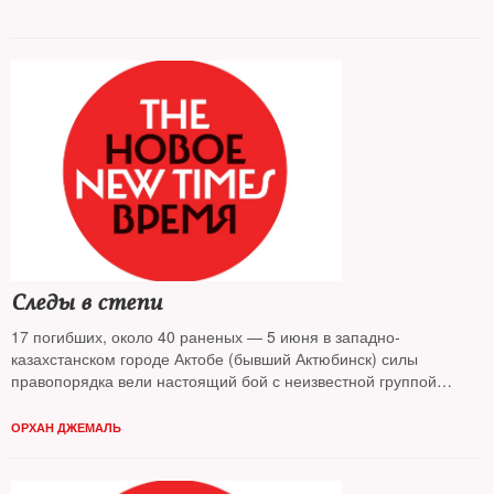
настоящие уличные бои c применением бронетехники и
артиллерии. Ситуация в этой стране беспокоит все крупные
страны Латинской Америки. Однако до жестких санкций в
отношении Каракаса дело пока не доходит.
Следы в степи
17 погибших, около 40 раненых — 5 июня в западно-
казахстанском городе Актобе (бывший Актюбинск) силы
правопорядка вели настоящий бой с неизвестной группой
вооруженных лиц. Что это было и кто за этим может стоять —
анализировал The New Times
ОРХАН ДЖЕМАЛЬ