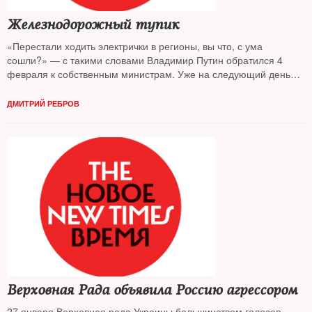
Железнодорожный тупик
«Перестали ходить электрички в регионы, вы что, с ума
сошли?» — с такими словами Владимир Путин обратился 4
февраля к собственным министрам. Уже на следующий день
РЖД отчиталось о том, что отмененные по всей стране
маршруты будут восстановлены. The New Times разбирался,
ДМИТРИЙ РЕБРОВ
почему электрички оказались державе не по карману
Верховная Рада объявила Россию агрессором
27 января Верховная рада Украины большинством голосов