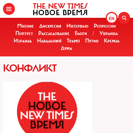
THE NEW TIMES
НОВОЕ ВРЕМЯ
EN
Мнение
Дискуссия
Интервью
Репрессии
Портрет
Расследование
Блоги
/
Украина
Израиль
Навальный
Трамп
Путин
Кремль
Дума
КОНФЛИКТ