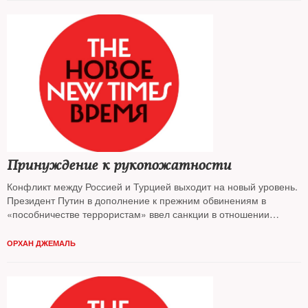
Принуждение к рукопожатности
Конфликт между Россией и Турцией выходит на новый уровень.
Президент Путин в дополнение к прежним обвинениям в
«пособничестве террористам» ввел санкции в отношении
Анкары, предупредив ее, что «помидорами не обойдется», и
назвав турецкое руководство «правящей кликой». Президент
ОРХАН ДЖЕМАЛЬ
Эрдоган в ответ обещал доказать, что это Россия, а не Турция
причастна к нелегальной торговле нефтью с «Исламским
государством»*. Что происходит и чего ждать — размышлял The
New Times