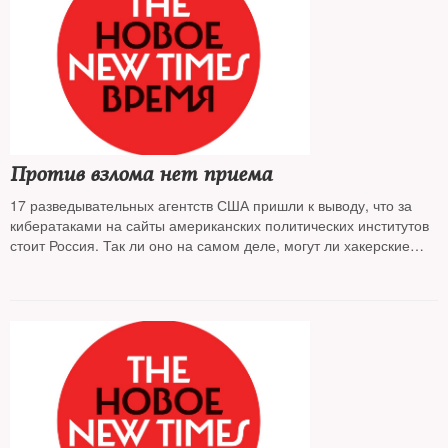
Против взлома нет приема
17 разведывательных агентств США пришли к выводу, что за
кибератаками на сайты американских политических институтов
стоит Россия. Так ли оно на самом деле, могут ли хакерские
атаки переломить настроения американцев и чего ожидать от
Вашингтона после официальных обвинений в адрес Москвы во
вмешательстве в избирательную кампанию в США —
разбирался THE NEW TIMES