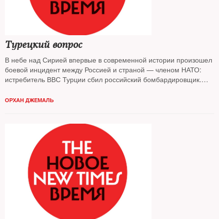
Турецкий вопрос
В небе над Сирией впервые в современной истории произошел
боевой инцидент между Россией и страной — членом НАТО:
истребитель ВВС Турции сбил российский бомбардировщик.
Еще один инцидент такого рода может иметь непредсказуемые
последствия
ОРХАН ДЖЕМАЛЬ