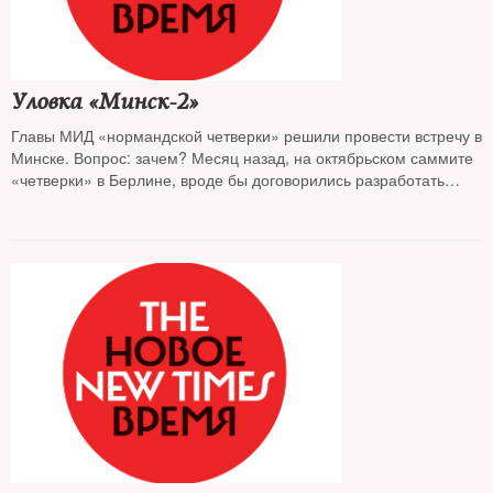
Уловка «Минск-2»
Главы МИД «нормандской четверки» решили провести встречу в
Минске. Вопрос: зачем? Месяц назад, на октябрьском саммите
«четверки» в Берлине, вроде бы договорились разработать
«дорожную карту» для продвижения к миру на Донбассе.
Но работа над картой явно затянулась — ситуация с
безопасностью на Востоке Украины за истекший месяц
ухудшилась. Вывод: Минские договоренности безнадежно
буксуют. Автор The new Times предлагает собственный вариант
урегулирования