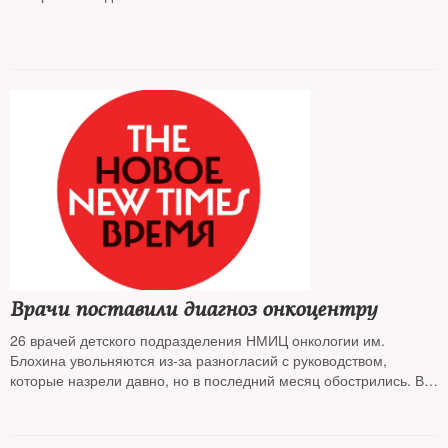
хорда. Местные жители и экологи опасаются, что
радиоактивная пыль от работ повлияет на здоровье горожан, и
второй день пытаются помешать установке ограждающего
забора, но их не подпускает ОМОН, сообщают
Врачи поставили диагноз онкоцентру
26 врачей детского подразделения НМИЦ онкологии им.
Блохина увольняются из-за разногласий с руководством,
которые назрели давно, но в последний месяц обострились. В
конфликте ни одна из сторон не идет на уступки