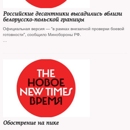
Российские десантники высадились вблизи
белорусско-польской границы
Официальная версия — "в рамках внезапной проверки боевой
готовности", сообщило Минобороны РФ.
Во время высадки в Беларуси погибли два десантника: один из
погибших пытался спасти второго, воспользовавшись
дополнительным парашютом, сообщили в Министерстве
обороны.
Великобритания отправила на польскую границу по просьбе
руководства Польши группу своих военных инженеров,
сообщает британская Guardian
Обострение на пике