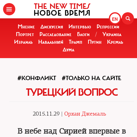
THE NEW TIMES
НОВОЕ ВРЕМЯ
EN
Мнение
Дискуссия
Интервью
Репрессии
Портрет
Расследование
Блоги
/
Украина
Израиль
Навальный
Трамп
Путин
Кремль
Дума
#КОНФЛИКТ
#ТОЛЬКО НА САЙТЕ
ТУРЕЦКИЙ ВОПРОС
2015.11.29 |
Орхан Джемаль
В небе над Сирией впервые в