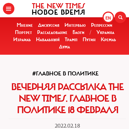
THE NEW TIMES
НОВОЕ ВРЕМЯ
EN
Мнение
Дискуссия
Интервью
Репрессии
Портрет
Расследование
Блоги
/
Украина
Израиль
Навальный
Трамп
Путин
Кремль
Дума
#ГЛАВНОЕ В ПОЛИТИКЕ
ВЕЧЕРНЯЯ РАССЫЛКА THE
NEW TIMES. ГЛАВНОЕ В
ПОЛИТИКЕ 18 ФЕВРАЛЯ
2022.02.18