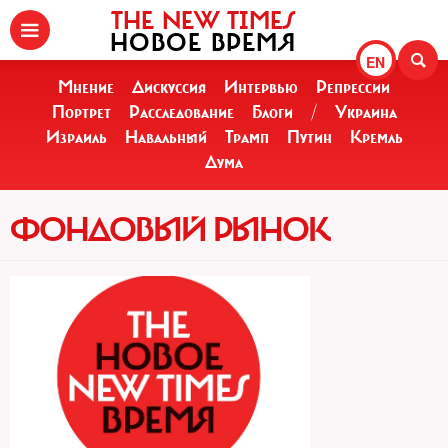
THE NEW TIMES
НОВОЕ ВРЕМЯ
EN
Мнение
Дискуссия
Интервью
Репрессии
Портрет
Расследование
Блоги
/
Украина
Израиль
Навальный
Трамп
Путин
Кремль
Дума
ФОНДОВЫЙ РЫНОК