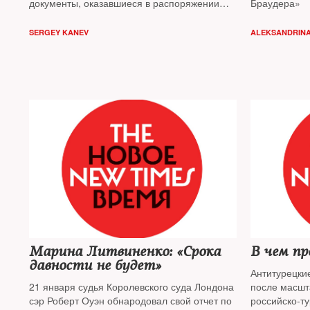
документы, оказавшиеся в распоряжении
Браудера»
The New Times. 1226 офшорных компаний
только в Подмосковье владеют 6743
SERGEY KANEV
ALEKSANDRINA
объектами недвижимости: элитными
земельными участками, дорогими
апартаментами, складскими терминалами,
фабриками, заводами и даже
стрельбищами, на которых когда-то
отрабатывали свои боевые навыки бойцы
спецназа ФСБ, МВД и ГРУ. Кто стоит за
офшорами — узнавал The New Times
Марина Литвиненко: «Срока
В чем пр
давности не будет»
Антитурецкие
21 января судья Королевского суда Лондона
после масшт
сэр Роберт Оуэн обнародовал свой отчет по
российско-ту