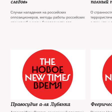
следов»
полный п
Случаи нападения на российских
О странност
оппозиционеров, методы работы российских
террористиче
спецслужб и меры безопасности для
о том, что и
эмигрантов
The New Times
обсуждал
спецслужб за
с оппозиционным политиком, полковником
о «дырах» г
КГБ в отставке
Геннадием Гудковым**
и безопасно
и главным редактором медиа-портала
New Times
с 
«Инсайдер»
***
Романом Доброхотовым*
автором кни
Евгением С
основателем
«Агентура.р
Правосудие а-ля Лубянка
Феериче