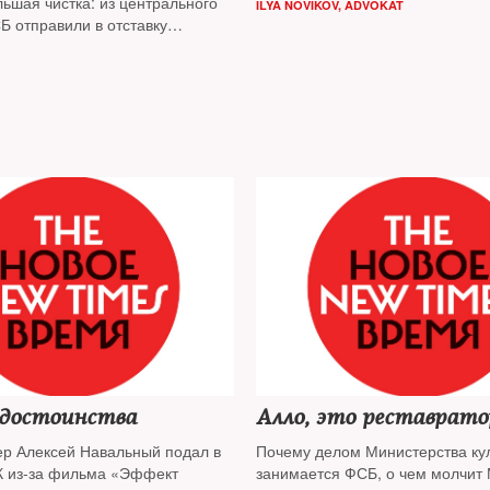
ьшая чистка: из центрального
ILYA NOVIKOV, ADVOKAT
Б отправили в отставку
нералов, которые до этого
еприкасаемыми, а на некоторых
нгом пониже заведены
ела. Источники на Лубянке
 самое «вкусное» управление
у экономической безопасности
 контроль «сечинский спецназ».
es изучал внутривидовую
тских кланов
достоинства
Алло, это реставрат
р Алексей Навальный подал в
Почему делом Министерства ку
К из-за фильма «Эффект
занимается ФСБ, о чем молчит