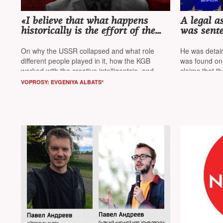
«I believe that what happens
A legal 
historically is the effort of the
was sente
people, not a handful of
prison fo
conspirators»
RDK*
On why the USSR collapsed and what role
He was detain
different people played in it, how the KGB
was found on 
worked with the creative intelligentsia, and
claims that t
whether the Soviet person had a choice,
NT
Ukrainian flag
VOPROSY: EVGENIYA ALBATS*
spoke with writer and journalist
Mikhail Zygar*