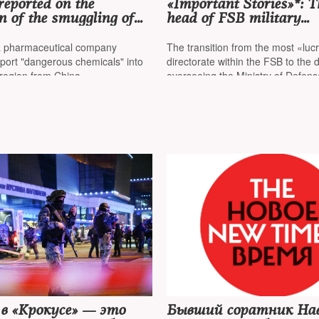
eported on the
«Important Stories»*: 
n of the smuggling of
head of FSB military
 that "could have been
counterintelligence is t
he creation of weapons
Directorate «K» Ivan T
 pharmaceutical company
The transition from the most «luc
estruction"
port "dangerous chemicals" into
directorate within the FSB to the d
 region from China
overseeing the Ministry of Defens
wartime may be a sign of disgrac
в «Крокусе» — это
Бывший соратник Нав