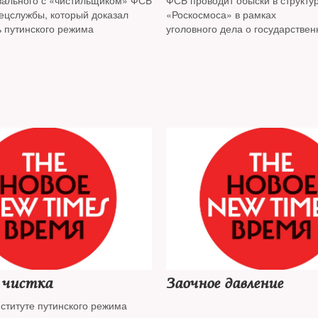
вального с «чистильщиком» ФСБ
ФСБ проводит обыски в структу
ецслужбы, который доказал
«Роскосмоса» в рамках
ь путинского режима
уголовного дела о государстве
 чистка
Заочное давление
ституте путинского режима