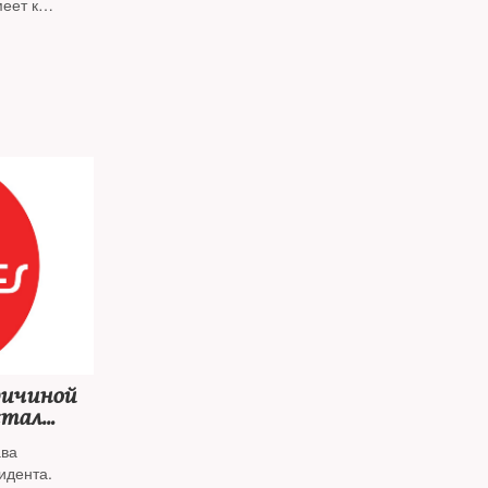
еет к
The New
ричиной
стал
ава
идента.