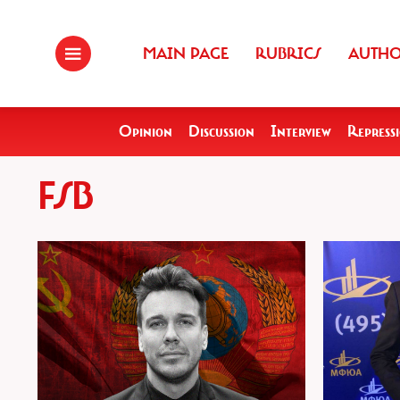
MAIN PAGE
RUBRICS
AUTH
Opinion
Discussion
Interview
Repress
FSB