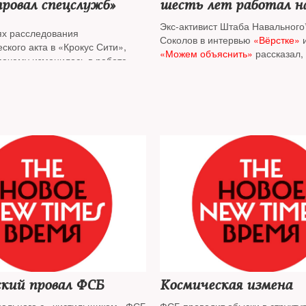
ровал спецслужб»
шесть лет работал н
Экс-активист Штаба Навального
ях расследования
Соколов в интервью
«Вёрстке»
ского акта в «Крокус Сити»,
«Можем объяснить»
рассказал, 
 почему изменилось в работе
совмещал карьеру оппозиционе
 последние двадцать лет,
обязанности тайного информат
осударственной безопасности
сти общества — разговор
The
генералом ФСБ в отставке,
ги «Спецслужбы на переломе»
авостьяновым
и журналистом,
 и главным редактором портала
у»
Андреем Солдатовым*
ский провал ФСБ
Космическая измена