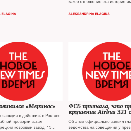
какое отношение эта история им
«объекту № 53» — разбирался 
Times
 ELAGINA
ALEKSANDRINA ELAGINA
овинился «Меринос»
ФСБ признала, что п
крушения Airbus 321 
 санкции в действии: в Ростове
теракт
абной проверки встал
Об этом официально заявил гл
рецкий ковровый завод. 15
ведомства на совещании у през