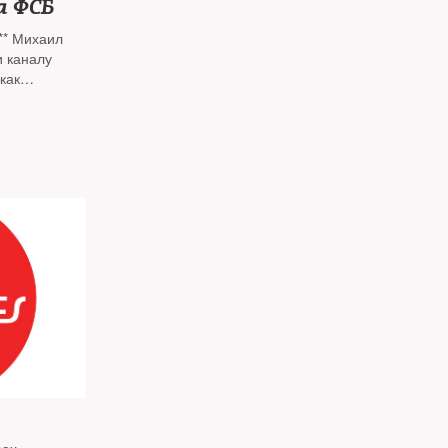
а ФСБ
** Михаил
и каналу
как
ра и
ора