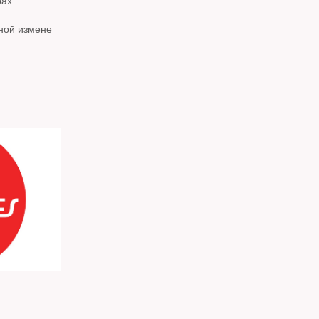
рах
нной измене