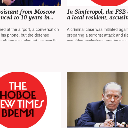
assistant from Moscow
In Simferopol, the FSB 
nced to 10 years in
a local resident, accusi
r attempting to join the
attempting to blow up a
ranking Ministry of Int
ed at the airport, a conversation
A criminal case was initiated agai
Affairs officer'
his phone, but the defense
preparing a terrorist attack and ill
he phone was planted, as was the
acquiring explosives, and he was 
 later
trial detention center