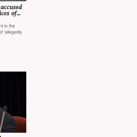
 accused
ices of
ers' for
a
t in the
f 'allegedly