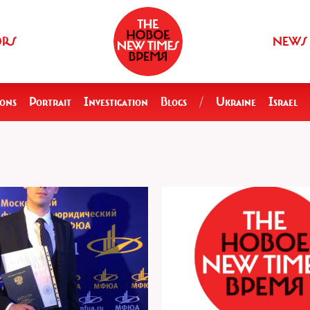
ORS
NEWS
ions
Portrait
Investigation
Blogs
/
Ukraine
Israel