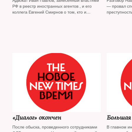
Адвокат Иван Павлов, занесенный властями
Разговор На
РФ в реестр иностранных агентов , и его
— провал сп
коллега Евгений Смирнов о том, кто и
преступност
почему может быть выбран на роль
"изменника Родины", какую роль в этом
играет ФСБ и почему происходит
возрождение сталинской практики "врагов
народа" — о том в интервью The New Times
«Диалог» окончен
Большая
После обыска, проведенного сотрудниками
В главном ин