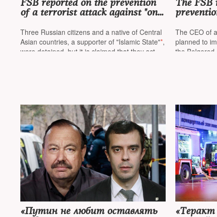
FSB reported on the prevention
The FSB r
of a terrorist attack against "one
preventio
of the senior officers of the
chemicals
Ministry of Defense" of Russia
used in t
Three Russian citizens and a native of Central
The CEO of a
of mass d
Asian countries, a supporter of "Islamic State"
*
,
planned to im
were detained, but it is claimed that they acted
the Belgorod
"in the interests of Ukraine"
«Путин не любит оставлять
«Теракт 