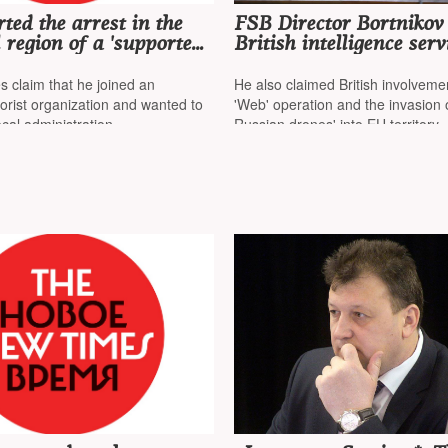
ted the arrest in the
FSB Director Bortnikov
 region of a 'supporter
British intelligence serv
l views' preparing a
training 'combat swimm
attack
sabotage against Russi
es claim that he joined an
He also claimed British involvemen
rist organization and wanted to
'Web' operation and the invasion o
ocal administration
Russian drones' into EU territory