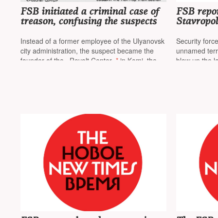
FSB initiated a criminal case of
FSB repor
treason, confusing the suspects
Stavropol
of radica
terrorist 
Instead of a former employee of the Ulyanovsk
Security forc
city administration, the suspect became the
unnamed terro
founder of the «Revolt Center»
*
in Komi, they
blow up the l
did not close the case, gathered evidence
against him