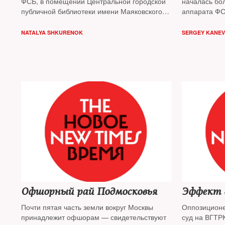
ФСБ, в помещении Центральной городской
началась бол
публичной библиотеки имени Маяковского
аппарата ФС
закрылся самый популярный общественно-
несколько ге
культурный проект, созданный в Санкт-
считались н
NATALYA SHKURENOK
SERGEY KANEV
Петербурге за последние годы
чекистов ра
уголовные д
утверждают:
ФСБ — Служб
— берет под
The New Tim
борьбу чекис
Офшорный рай Подмосковья
Эффект 
Почти пятая часть земли вокруг Москвы
Оппозиционе
принадлежит офшорам — свидетельствуют
суд на ВГТР