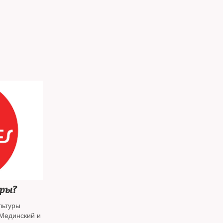
оры?
льтуры
 Мединский и