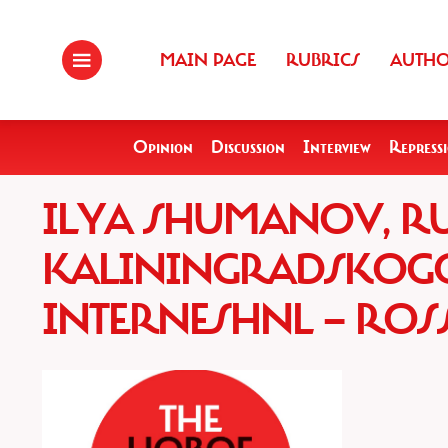
MAIN PAGE
RUBRICS
AUTH
Opinion
Discussion
Interview
Repress
ILYA SHUMANOV, R
KALININGRADSKOGO
INTERNESHNL — ROS