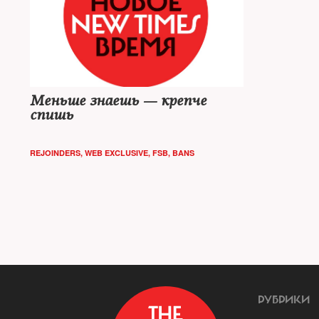
Меньше знаешь — крепче
спишь
REJOINDERS
,
WEB EXCLUSIVE
,
FSB
,
BANS
РУБРИКИ