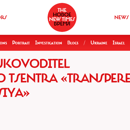
ORS
NEWS
ions
Portrait
Investigation
Blogs
/
Ukraine
Israel
UKOVODITEL
 TSENTRA «TRANSPERE
SIYA»