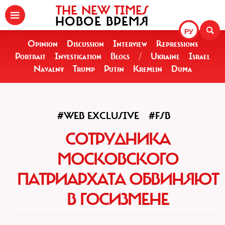
THE NEW TIMES
НОВОЕ ВРЕМЯ
РУ
Opinion
Discussion
Interview
Repressions
Portrait
Investigation
Blogs
/
Ukraine
Israel
Navalny
Trump
Putin
Kremlin
Duma
#WEB EXCLUSIVE
#FSB
СОТРУДНИКА
МОСКОВСКОГО
ПАТРИАРХАТА ОБВИНЯЮТ
В ГОСИЗМЕНЕ