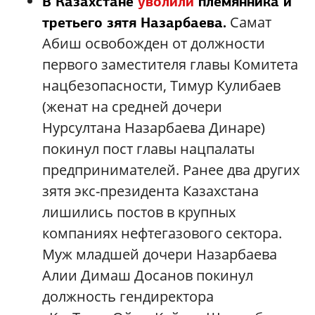
В Казахстане
уволили
племянника и
Самат
третьего зятя Назарбаева.
Абиш освобожден от должности
первого заместителя главы Комитета
нацбезопасности, Тимур Кулибаев
(женат на средней дочери
Нурсултана Назарбаева Динаре)
покинул пост главы нацпалаты
предпринимателей. Ранее два других
зятя экс-президента Казахстана
лишились постов в крупных
компаниях нефтегазового сектора.
Муж младшей дочери Назарбаева
Алии Димаш Досанов покинул
должность гендиректора