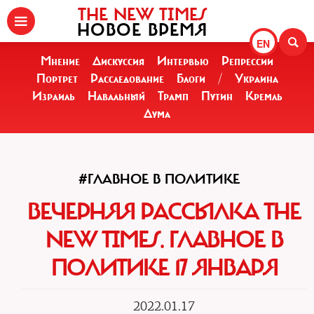
THE NEW TIMES
НОВОЕ ВРЕМЯ
EN
Мнение
Дискуссия
Интервью
Репрессии
Портрет
Расследование
Блоги
/
Украина
Израиль
Навальный
Трамп
Путин
Кремль
Дума
#ГЛАВНОЕ В ПОЛИТИКЕ
ВЕЧЕРНЯЯ РАССЫЛКА THE
NEW TIMES. ГЛАВНОЕ В
ПОЛИТИКЕ 17 ЯНВАРЯ
2022.01.17