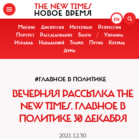
THE NEW TIMES
НОВОЕ ВРЕМЯ
EN
Мнение
Дискуссия
Интервью
Репрессии
Портрет
Расследование
Блоги
/
Украина
Израиль
Навальный
Трамп
Путин
Кремль
Дума
#ГЛАВНОЕ В ПОЛИТИКЕ
ВЕЧЕРНЯЯ РАССЫЛКА THE
NEW TIMES. ГЛАВНОЕ В
ПОЛИТИКЕ 30 ДЕКАБРЯ
2021.12.30