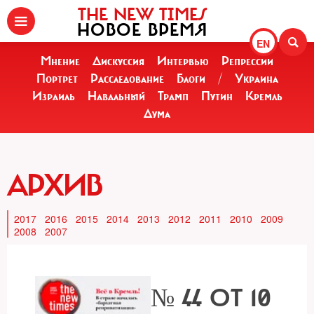
THE NEW TIMES
НОВОЕ ВРЕМЯ
EN
Мнение
Дискуссия
Интервью
Репрессии
Портрет
Расследование
Блоги
/
Украина
Израиль
Навальный
Трамп
Путин
Кремль
Дума
АРХИВ
2017
2016
2015
2014
2013
2012
2011
2010
2009
2008
2007
№ 44 ОТ 10