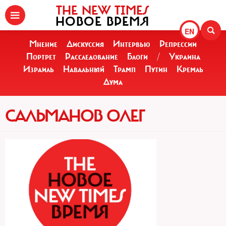
THE NEW TIMES
НОВОЕ ВРЕМЯ
EN
Мнение
Дискуссия
Интервью
Репрессии
Портрет
Расследование
Блоги
/
Украина
Израиль
Навальный
Трамп
Путин
Кремль
Дума
САЛЬМАНОВ ОЛЕГ