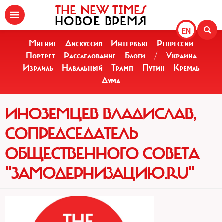
THE NEW TIMES
НОВОЕ ВРЕМЯ
EN
Мнение
Дискуссия
Интервью
Репрессии
Портрет
Расследование
Блоги
/
Украина
Израиль
Навальный
Трамп
Путин
Кремль
Дума
ИНОЗЕМЦЕВ ВЛАДИСЛАВ,
СОПРЕДСЕДАТЕЛЬ
ОБЩЕСТВЕННОГО СОВЕТА
"ЗАМОДЕРНИЗАЦИЮ.RU"