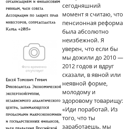
организациям и финансовым
сегодняшний
рынкам, член совета
момент я считаю, что
Ассоциации по защите прав
пенсионная реформа
инвесторов, сопредседатель
Клуба «2015»
была абсолютно
неизбежной. Я
уверен, что если бы
мы дожили до 2010 —
2012 годов и вдруг
сказали, в явной или
Евсей Томович Гурвич
неявной форме,
Руководитель Экономической
молодому и
экспертнойгруппы,
здоровому товарищу:
независимого аналитического
центра, занимающегося
«Иди поработай. Из
проблемами макроэкономики
того, что ты
и государственных финансов,
заработаешь, мы
член правления Российской