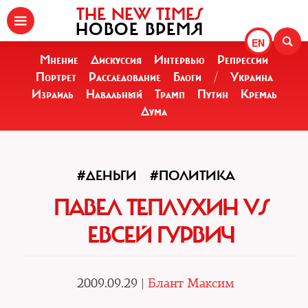
THE NEW TIMES
НОВОЕ ВРЕМЯ
EN
Мнение
Дискуссия
Интервью
Репрессии
Портрет
Расследование
Блоги
/
Украина
Израиль
Навальный
Трамп
Путин
Кремль
Дума
#ДЕНЬГИ
#ПОЛИТИКА
ПАВЕЛ ТЕПЛУХИН VS
ЕВСЕЙ ГУРВИЧ
2009.09.29 |
Блант Максим