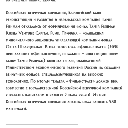
Российская венчурная компания, Европейский банк
реконструкции и развития и израильская компания Tamir
Fishman
отказались от формирования фонда Tamir Fishman
Russia Venture Capital Fund. Причина — «заявления
миноритарного акционера управляющей компании фонда
Олега Шварцмана». В мае этого года «Финанстраст» (20%
принадлежит «Финансгрупп», остальное — инвестиционному
банку Tamir Fishman) выиграл тендер, объявленный
Министерством экономического развития России на создание
венчурных фондов, специализирующихся на высоких
технологиях. По итогам тендера «Финанстраст» должен был
совместно с государственной Российской венчурной компанией
управлять капиталом в размере 2 млрд рублей. Из них
Российская венчурная компания должна была вложить 980
млн рублей.
____________________________