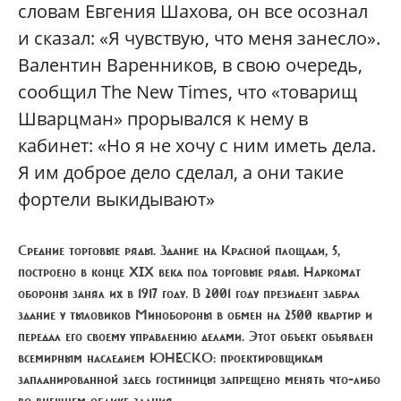
словам Евгения Шахова, он все осознал
и сказал: «Я чувствую, что меня занесло».
Валентин Варенников, в свою очередь,
сообщил The New Times, что «товарищ
Шварцман» прорывался к нему в
кабинет: «Но я не хочу с ним иметь дела.
Я им доброе дело сделал, а они такие
фортели выкидывают»
Средние торговые ряды.
Здание на Красной площади, 5,
построено в конце XIX века под торговые ряды. Наркомат
обороны занял их в 1917 году. В 2001 году президент забрал
здание у тыловиков Минобороны в обмен на 2500 квартир и
передал его своему управлению делами. Этот объект объявлен
всемирным наследием ЮНЕСКО: проектировщикам
запланированной здесь гостиницы запрещено менять что-либо
во внешнем облике здания.