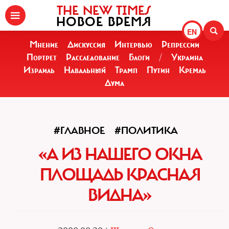
THE NEW TIMES
НОВОЕ ВРЕМЯ
EN
Мнение
Дискуссия
Интервью
Репрессии
Портрет
Расследование
Блоги
/
Украина
Израиль
Навальный
Трамп
Путин
Кремль
Дума
#ГЛАВНОЕ
#ПОЛИТИКА
«А ИЗ НАШЕГО ОКНА
ПЛОЩАДЬ КРАСНАЯ
ВИДНА»