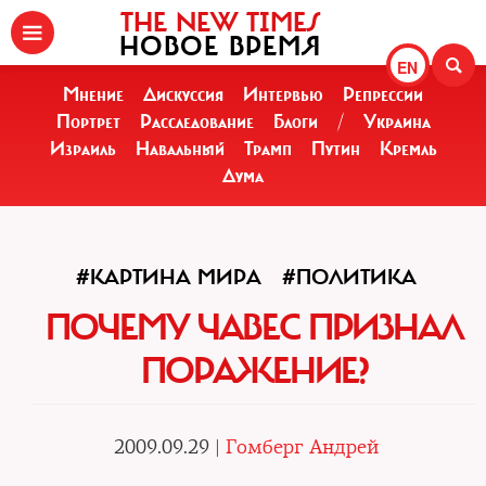
THE NEW TIMES
НОВОЕ ВРЕМЯ
EN
Мнение
Дискуссия
Интервью
Репрессии
Портрет
Расследование
Блоги
/
Украина
Израиль
Навальный
Трамп
Путин
Кремль
Дума
#КАРТИНА МИРА
#ПОЛИТИКА
ПОЧЕМУ ЧАВЕС ПРИЗНАЛ
ПОРАЖЕНИЕ?
2009.09.29 |
Гомберг Андрей