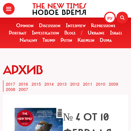
THE NEW TIMES
НОВОЕ ВРЕМЯ
РУ
Opinion
Discussion
Interview
Repressions
Portrait
Investigation
Blogs
/
Ukraine
Israel
Navalny
Trump
Putin
Kremlin
Duma
АРХИВ
2017
2016
2015
2014
2013
2012
2011
2010
2009
2008
2007
№ 4 ОТ 10