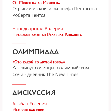
От Мюнхена до Мюнхена
Отрывки из книги экс-шефа Пентагона
Роберта Гейтса
Новодворская Валерия
Правовые джунгли Редьярда Киплинга
ОЛИМПИАДА
«Это какой-то другой город»
Как живут сочинцы в олимпийском
Сочи - дневник The New Times
ДИСКУССИЯ
Альбац Евгения
История как миф