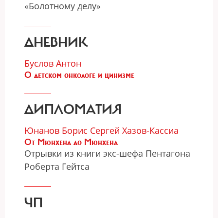
«Болотному делу»
ДНЕВНИК
Буслов Антон
О детском онкологе и цинизме
ДИПЛОМАТИЯ
Юнанов Борис
Сергей Хазов-Кассиа
От Мюнхена до Мюнхена
Отрывки из книги экс-шефа Пентагона
Роберта Гейтса
ЧП