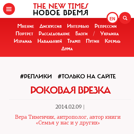
THE NEW TIMES
НОВОЕ ВРЕМЯ
EN
Мнение
Дискуссия
Интервью
Репрессии
Портрет
Расследование
Блоги
/
Украина
Израиль
Навальный
Трамп
Путин
Кремль
Дума
#РЕПЛИКИ
#ТОЛЬКО НА САЙТЕ
РОКОВАЯ ВРЕЗКА
2014.02.09 |
Вера Тименчик, антрополог, автор книги
«Семья у нас и у других»