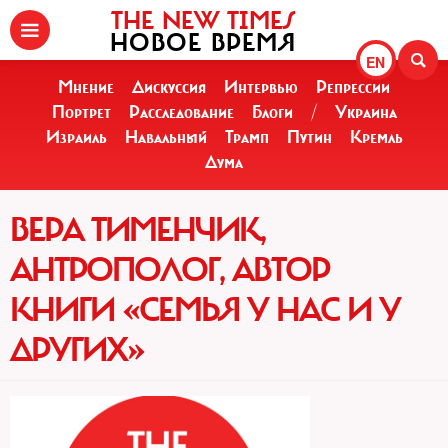
THE NEW TIMES
НОВОЕ ВРЕМЯ
EN
Мнение
Дискуссия
Интервью
Репрессии
Портрет
Расследование
Блоги
/
Украина
Израиль
Навальный
Трамп
Путин
Кремль
Дума
ВЕРА ТИМЕНЧИК,
АНТРОПОЛОГ, АВТОР
КНИГИ «СЕМЬЯ У НАС И У
ДРУГИХ»