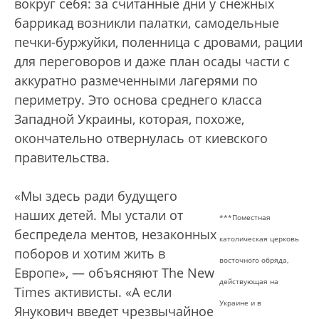
вокруг себя: за считанные дни у снежных
баррикад возникли палатки, самодельные
печки-буржуйки, поленница с дровами, рации
для переговоров и даже план осады части с
аккуратно размеченными лагерями по
периметру. Это основа среднего класса
Западной Украины, которая, похоже,
окончательно отвернулась от киевского
правительства.
«Мы здесь ради будущего
наших детей. Мы устали от
***Поместная
беспредела ментов, незаконных
католическая церковь
поборов и хотим жить в
восточного обряда,
Европе», — объясняют The New
действующая на
Times активисты. «А если
Украине и в
Янукович введет чрезвычайное