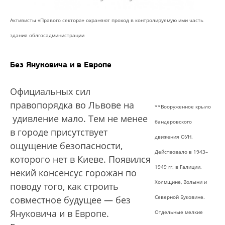
Активисты «Правого сектора» охраняют проход в контролируемую ими часть
здания облгосадминистрации
Без Януковича и в Европе
Официальных сил
правопорядка во Львове на
**Вооруженное крыло
удивление мало. Тем не менее
бандеровского
в городе присутствует
движения ОУН.
ощущение безопасности,
Действовало в 1943–
которого нет в Киеве. Появился
1949 гг. в Галиции,
некий консенсус горожан по
Холмщине, Волыни и
поводу того, как строить
Северной Буковине.
совместное будущее — без
Януковича и в Европе.
Отдельные мелкие