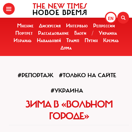
THE NEW TIMES
НОВОЕ ВРЕМЯ
EN
Мнение
Дискуссия
Интервью
Репрессии
Портрет
Расследование
Блоги
/
Украина
Израиль
Навальный
Трамп
Путин
Кремль
Дума
#РЕПОРТАЖ
#ТОЛЬКО НА САЙТЕ
#УКРАИНА
ЗИМА В «ВОЛЬНОМ
ГОРОДЕ»