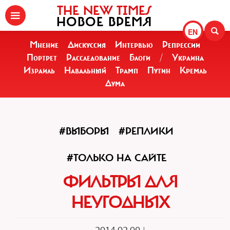
THE NEW TIMES
НОВОЕ ВРЕМЯ
EN
Мнение
Дискуссия
Интервью
Репрессии
Портрет
Расследование
Блоги
/
Украина
Израиль
Навальный
Трамп
Путин
Кремль
Дума
#ВЫБОРЫ
#РЕПЛИКИ
#ТОЛЬКО НА САЙТЕ
ФИЛЬТРЫ ДЛЯ
НЕУГОДНЫХ