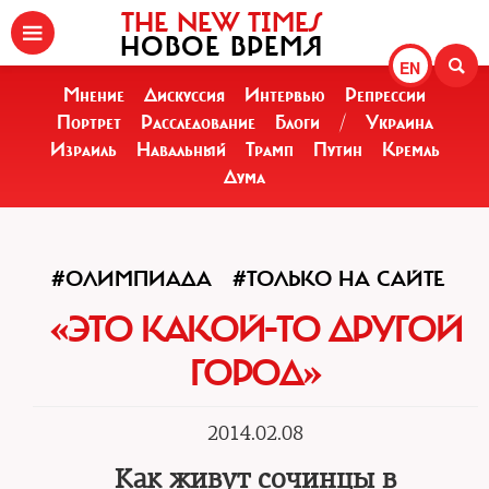
THE NEW TIMES
НОВОЕ ВРЕМЯ
EN
Мнение
Дискуссия
Интервью
Репрессии
Портрет
Расследование
Блоги
/
Украина
Израиль
Навальный
Трамп
Путин
Кремль
Дума
#ОЛИМПИАДА
#ТОЛЬКО НА САЙТЕ
«ЭТО КАКОЙ-ТО ДРУГОЙ
ГОРОД»
2014.02.08
Как живут сочинцы в