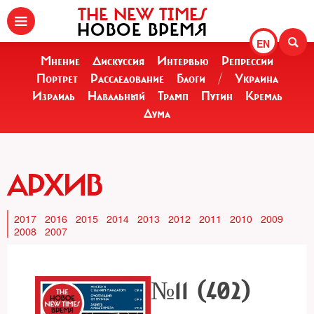
THE NEW TIMES
НОВОЕ ВРЕМЯ
EN
Мнение
Дискуссия
Интервью
Репрессии
Портрет
Расследование
Блоги
/
Украина
Израиль
Навальный
Трамп
Путин
Кремль
Дума
АРХИВ
2017
2016
2015
2014
2013
2012
2011
2010
2009
2008
2007
№11 (402)