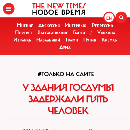
THE NEW TIMES
НОВОЕ ВРЕМЯ
EN
Мнение
Дискуссия
Интервью
Репрессии
Портрет
Расследование
Блоги
/
Украина
Израиль
Навальный
Трамп
Путин
Кремль
Дума
#ТОЛЬКО НА САЙТЕ
У ЗДАНИЯ ГОСДУМЫ
ЗАДЕРЖАЛИ ПЯТЬ
ЧЕЛОВЕК