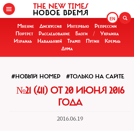
THE NEW TIMES
НОВОЕ ВРЕМЯ
EN
Мнение
Дискуссия
Интервью
Репрессии
Портрет
Расследование
Блоги
/
Украина
Израиль
Навальный
Трамп
Путин
Кремль
Дума
#НОВЫЙ НОМЕР
#ТОЛЬКО НА САЙТЕ
№21 (411) ОТ 20 ИЮНЯ 2016
ГОДА
2016.06.19