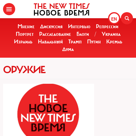
THE NEW TIMES
НОВОЕ ВРЕМЯ
EN
Мнение
Дискуссия
Интервью
Репрессии
Портрет
Расследование
Блоги
/
Украина
Израиль
Навальный
Трамп
Путин
Кремль
Дума
ОРУЖИЕ