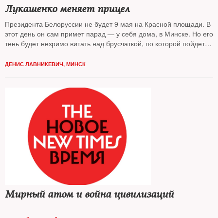
Лукашенко меняет прицел
Президента Белоруссии не будет 9 мая на Красной площади. В
этот день он сам примет парад — у себя дома, в Минске. Но его
тень будет незримо витать над брусчаткой, по которой пойдет
российская военная техника: колесные шасси, прицелы и
прочая оптика, электроника и радары — почти все это
ДЕНИС ЛАВНИКЕВИЧ, МИНСК
белорусского производства
Мирный атом и война цивилизаций