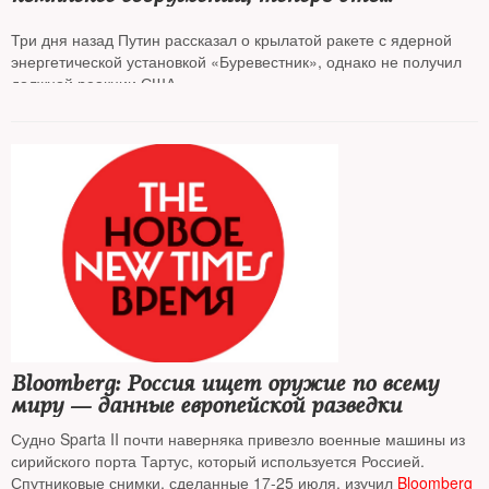
безэкипажный подводный аппарат
«Посейдон», оснащенный ядерной
Три дня назад Путин рассказал о крылатой ракете с ядерной
энергетической установкой
энергетической установкой «Буревестник», однако не получил
должной реакции США
Bloomberg: Россия ищет оружие по всему
миру — данные европейской разведки
Судно Sparta II почти наверняка привезло военные машины из
сирийского порта Тартус, который используется Россией.
Спутниковые снимки, сделанные 17-25 июля, изучил
Bloomberg