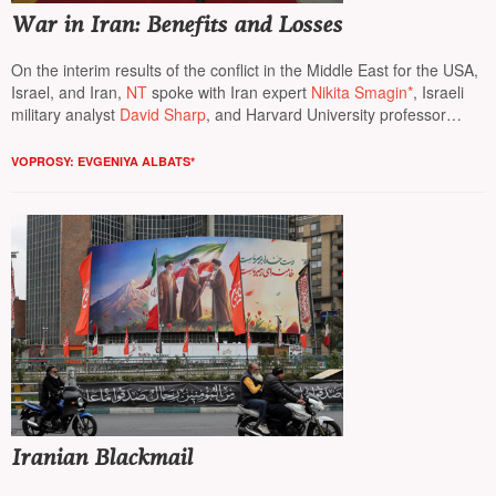
War in Iran: Benefits and Losses
On the interim results of the conflict in the Middle East for the USA,
Israel, and Iran,
NT
spoke with Iran expert
Nikita Smagin*
, Israeli
military analyst
David Sharp
, and Harvard University professor
Yevgeny Shakhnovich
VOPROSY: EVGENIYA ALBATS*
Iranian Blackmail