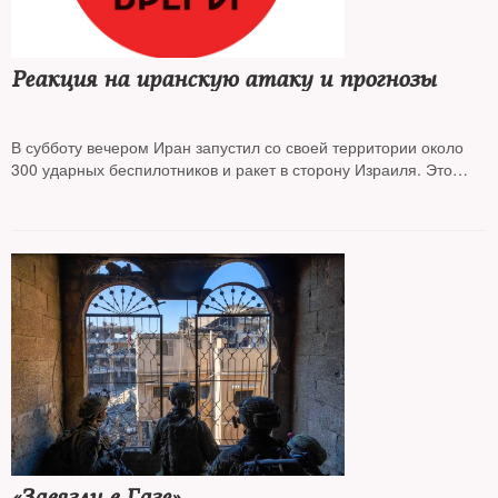
Реакция на иранскую атаку и прогнозы
В субботу вечером Иран запустил со своей территории около
300 ударных беспилотников и ракет в сторону Израиля. Это
первая и самая мощная по количеству беспилотников и ракет
прямая атака. Израилю удалось отбить ее, перехватив почти
все выпущенные снаряды. Те, что упали, нанесли лишь
незначительный ущерб. Колонки мировых СМИ пересказывает
Маша Слоним
«Завязли в Газе»