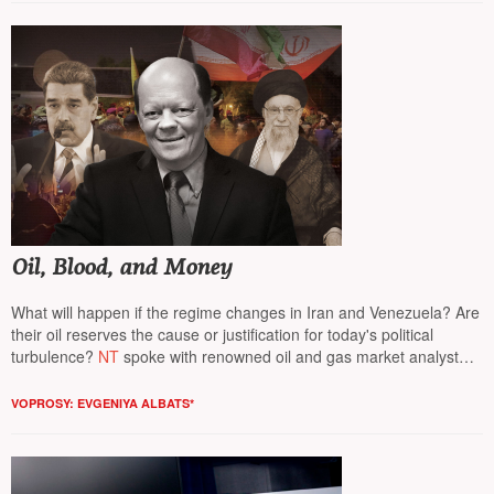
Oil, Blood, and Money
What will happen if the regime changes in Iran and Venezuela? Are
their oil reserves the cause or justification for today's political
turbulence?
NT
spoke with renowned oil and gas market analyst
Sergey Vakulenko
, a senior researcher at the Carnegie Center in
Berlin
VOPROSY: EVGENIYA ALBATS*