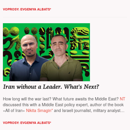
expert
Arkady Dubnov
, and founder of the analytical project
Re:
Russia
political scientist
Kirill Rogov*
answer questions from
NT
VOPROSY: EVGENIYA ALBATS*
Iran without a Leader. What's Next?
How long will the war last? What future awaits the Middle East?
NT
discussed this with a Middle East policy expert, author of the book
«All of Iran»
Nikita Smagin*
and Israeli journalist, military analyst
David Sharp
VOPROSY: EVGENIYA ALBATS*