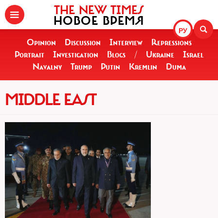
THE NEW TIMES
НОВОЕ ВРЕМЯ
РУ
Opinion
Discussion
Interview
Repressions
Portrait
Investigation
Blogs
/
Ukraine
Israel
Navalny
Trump
Putin
Kremlin
Duma
MIDDLE EAST