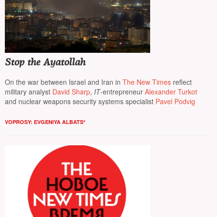
Stop the Ayatollah
On the war between Israel and Iran in
The New Times
reflect
military analyst
David Sharp
,
IT
-entrepreneur
Alexander Turkot
and nuclear weapons security systems specialist
Pavel Podvig
VOPROSY: EVGENIYA ALBATS*