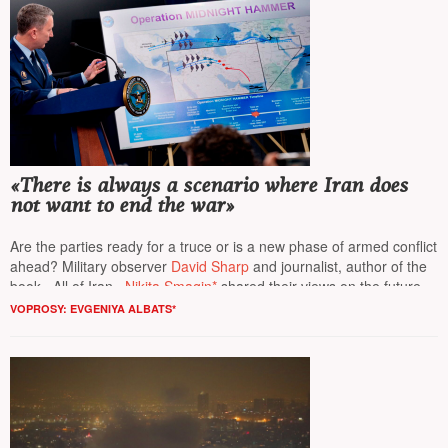
«There is always a scenario where Iran does
not want to end the war»
Are the parties ready for a truce or is a new phase of armed conflict
ahead? Military observer
David Sharp
and journalist, author of the
book «All of Iran»
Nikita Smagin*
shared their views on the future of
the hottest conflict in the Middle East with
The New Times
VOPROSY: EVGENIYA ALBATS*