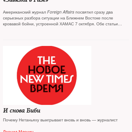
Американский журнал
Foreign Affairs
посвятил сразу два
серьезных разбора ситуации на Ближнем Востоке после
кровавой бойни, устроенной ХАМАС 7 октября. Обе статьи
вышли еще до иранской атаки на Израиль в ночь на 14 апреля.
Разбор от Маши Слоним
И снова Биби
Почему Нетаньяху выигрывает вновь и вновь — журналист
Леонид Млечин