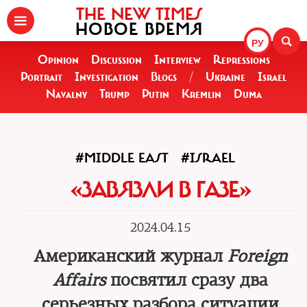
THE NEW TIMES
НОВОЕ ВРЕМЯ
РУ
Opinion
Discussion
Interview
Repressions
Portrait
Investigation
Blogs
/
Ukraine
Israel
Navalny
Trump
Putin
Kremlin
Duma
#MIDDLE EAST
#ISRAEL
«ЗАВЯЗЛИ В ГАЗЕ»
2024.04.15
Американский журнал
Foreign
Affairs
посвятил сразу два
серьезных разбора ситуации