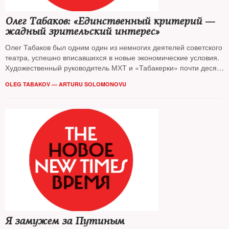
Олег Табаков: «Единственный критерий —
жадный зрительский интерес»
Олег Табаков был одним один из немногих деятелей советского
театра, успешно вписавшихся в новые экономические условия.
Художественный руководитель МХТ и «Табакерки» почти десять
лет назад говорил The New Times, почему сравнивать советский
OLEG TABAKOV — ARTURU SOLOMONOVU
театр с современным — бессмысленно
Я замужем за Путиным