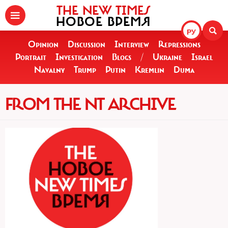
THE NEW TIMES
НОВОЕ ВРЕМЯ
РУ
Opinion
Discussion
Interview
Repressions
Portrait
Investigation
Blogs
/
Ukraine
Israel
Navalny
Trump
Putin
Kremlin
Duma
FROM THE NT ARCHIVE