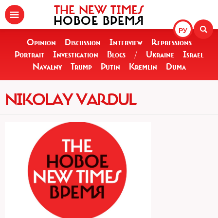
THE NEW TIMES
НОВОЕ ВРЕМЯ
РУ
Opinion
Discussion
Interview
Repressions
Portrait
Investigation
Blogs
/
Ukraine
Israel
Navalny
Trump
Putin
Kremlin
Duma
NIKOLAY VARDUL