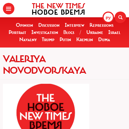
THE NEW TIMES
НОВОЕ ВРЕМЯ
РУ
Opinion
Discussion
Interview
Repressions
Portrait
Investigation
Blogs
/
Ukraine
Israel
Navalny
Trump
Putin
Kremlin
Duma
VALERIYA
NOVODVORSKAYA