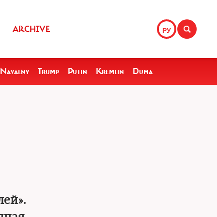
ARCHIVE
РУ
Navalny
Trump
Putin
Kremlin
Duma
лей».