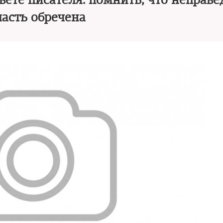
вете писателя: помнить, что неправе
ласть обречена