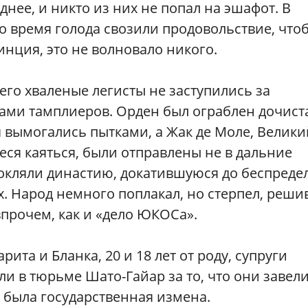
днее, и никто из них не попал на эшафот. В
 во время голода свозили продовольствие, что
винция, это не волновало никого.
его хваленые легисты не заступились за
ами тамплиеров. Орден был ограблен дочист
 вымогались пытками, а Жак де Моле, Велики
еся каяться, были отправлены не в дальние
прокляли династию, докатившуюся до беспреде
. Народ немного поплакал, но стерпел, решив
впрочем, как и «дело ЮКОСа».
арита и Бланка, 20 и 18 лет от роду, супруги
ли в тюрьме Шато-Гайар за то, что они завел
, была государственная измена.