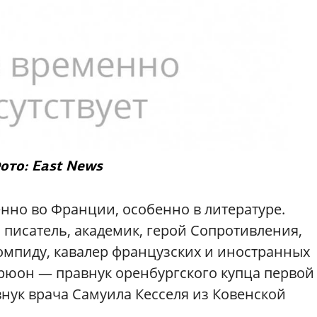
ото: East News
енно во Франции, особенно в литературе.
 писатель, академик, герой Сопротивления,
омпиду, кавалер французских и иностранных
Дрюон — правнук оренбургского купца первой
нук врача Самуила Кесселя из Ковенской