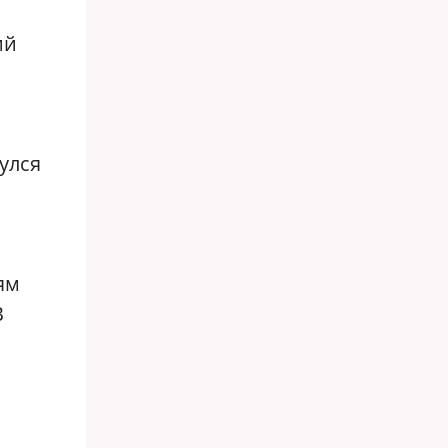
ий
улся
ям
В