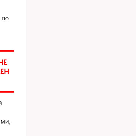
 по
НЕ
ЛЕН
й
ами,