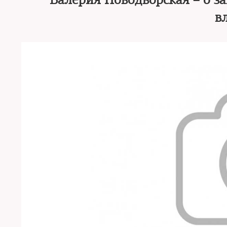
Валерия Новодворская – о за
в