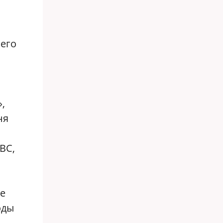
 его
,
ня
BC,
не
оды