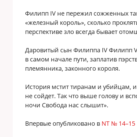
Филипп IV не пережил сожженных та
«железный король», сколько прокляти
перспективе зло всегда бывает отом
Даровитый сын Филиппа IV Филипп V
в самом начале пути, заплатив пэрс
племянника, законного короля.
История мстит тиранам и убийцам, и
не сойдет. Так что выше голову и вс
ночи Свобода нас слышит».
Впервые опубликовано в
NT № 14–15 