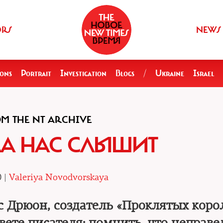
ORS
NEWS
ions
Portrait
Investigation
Blogs
/
Ukraine
Israel
M THE NT ARCHIVE
А НАС СЛЫШИТ
0 |
Valeriya Novodvorskaya
с Дрюон, создатель «Проклятых коро