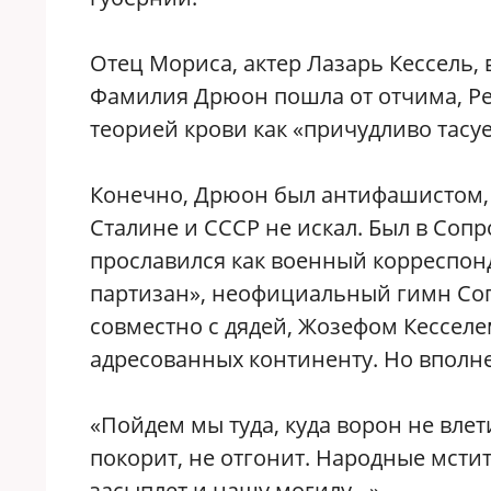
Отец Мориса, актер Лазарь Кессель, 
Фамилия Дрюон пошла от отчима, Рен
теорией крови как «причудливо тасу
Конечно, Дрюон был антифашистом, н
Сталине и СССР не искал. Был в Соп
прославился как военный корреспон
партизан», неофициальный гимн Соп
совместно с дядей, Жозефом Кессел
адресованных континенту. Но вполне
«Пойдем мы туда, куда ворон не влети
покорит, не отгонит. Народные мстит
засыплет и нашу могилу…»