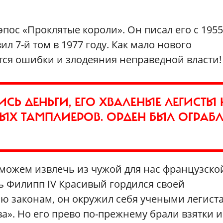
пос «Проклятые короли». Он писал его с 1955
ил 7-й том в 1977 году. Как мало нового
тся ошибки и злодеяния неправедной власти!
Ь ДЕНЬГИ, ЕГО ХВАЛЕНЫЕ ЛЕГИСТЫ 
ЫХ ТАМПЛИЕРОВ. ОРДЕН БЫЛ ОГРАБ
можем извлечь из чужой для нас французско
ль Филипп IV Красивый гордился своей
 законам, он окружил себя учеными легист
а». Но его прево по-прежнему брали взятки и