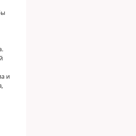
бы
а.
й
ла и
,
и