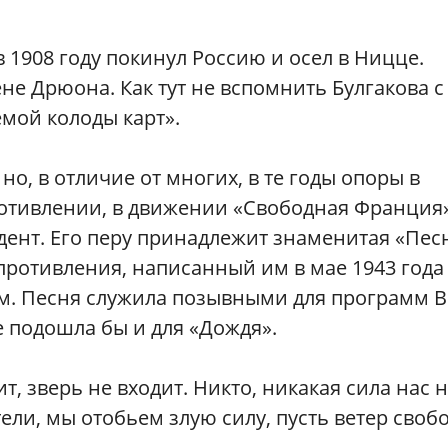
в 1908 году покинул Россию и осел в Ницце.
е Дрюона. Как тут не вспомнить Булгакова с
емой колоды карт».
о, в отличие от многих, в те годы опоры в
ротивлении, в движении «Свободная Франция»
дент. Его перу принадлежит знаменитая «Пес
ротивления, написанный им в мае 1943 года
ем. Песня служила позывными для программ B
 подошла бы и для «Дождя».
т, зверь не входит. Никто, никакая сила нас 
ели, мы отобьем злую силу, пусть ветер своб