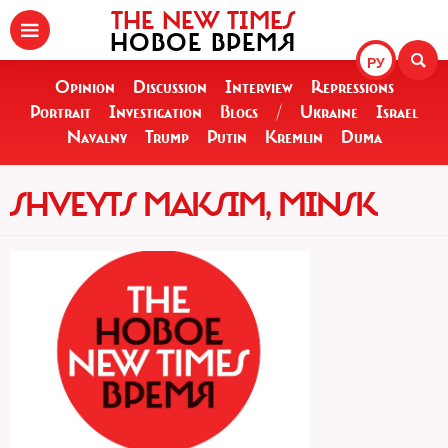
THE NEW TIMES
НОВОЕ ВРЕМЯ
РУ
Opinion
Discussion
Interview
Repressions
Portrait
Investigation
Blogs
/
Ukraine
Israel
Navalny
Trump
Putin
Kremlin
Duma
SHVEYTS MAKSIM, MINSK