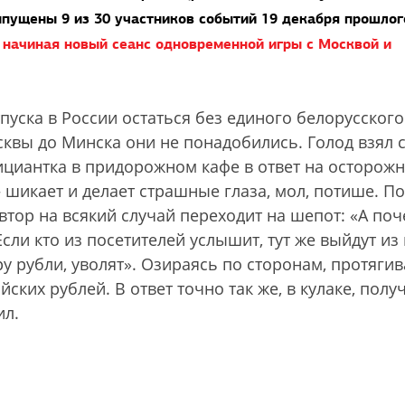
ыпущены 9 из 30 участников событий 19 декабря прошлог
, начиная новый сеанс одновременной игры с Москвой и
пуска в России остаться без единого белорусского
осквы до Минска они не понадобились. Голод взял 
фициантка в придорожном кафе в ответ на осторож
 шикает и делает страшные глаза, мол, потише. П
 автор на всякий случай переходит на шепот: «А по
ли кто из посетителей услышит, тут же выйдут из 
еру рубли, уволят». Озираясь по сторонам, протяги
ских рублей. В ответ точно так же, в кулаке, полу
ил.