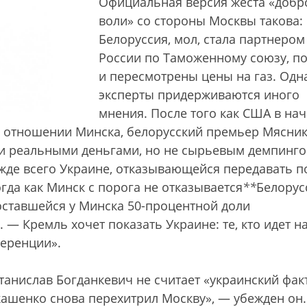
Официальная версия жеста «добр
воли» со стороны Москвы такова:
Белоруссия, мол, стала партнером
России по Таможенному союзу, п
и пересмотрены цены на газ. Одн
эксперты придерживаются иного
мнения. После того как США в на
 в отношении Минска, белорусский премьер Мясни
и реальными деньгами, но не сырьевым демпинго
де всего Украине, отказывающейся передавать п
гда как Минск с порога не отказывается
*
*
Белорус
оставшейся у Минска 50-процентной доли
. — Кремль хочет показать Украине: те, кто идет н
еренции».
танислав Богданкевич не считает «украинский фак
ашенко снова перехитрил Москву», — убежден он.