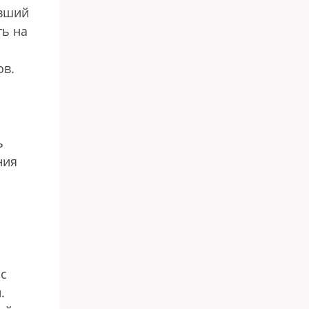
авший
ть на
ов.
ь
ния
 с
.