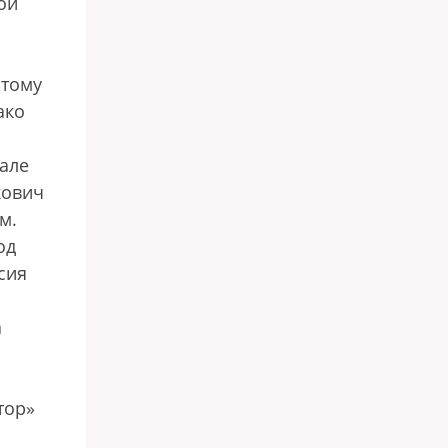
ой
отому
ако
чале
кович
м.
од
сия
а
тор»