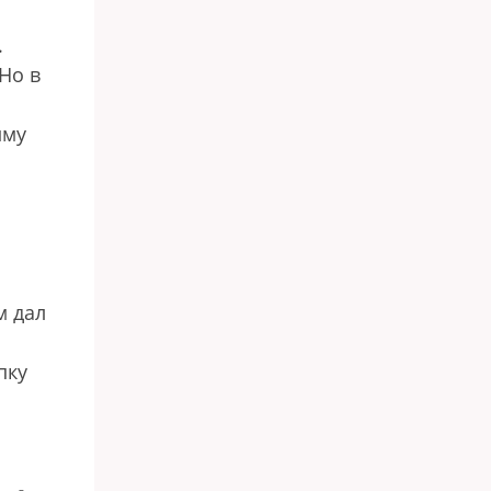
.
Но в
мму
м дал
пку