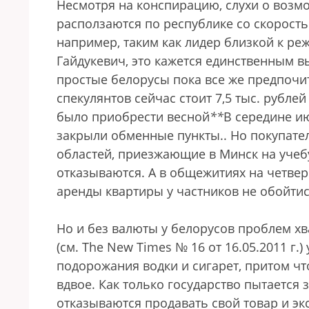
Несмотря на конспирацию, слухи о возм
расползаются по республике со скорост
например, таким как лидер близкой к р
Гайдукевич, это кажется единственным 
простые белорусы пока все же предпочи
спекулянтов сейчас стоит 7,5 тыс. рубле
было приобрести весной
*
*
В середине и
закрыли обменные пункты.
. Но покупате
областей, приезжающие в Минск на учебу
отказываются. А в общежитиях на четвер
аренды квартиры у частников не обойтис
Но и без валюты у белорусов проблем хв
(см. The New Times № 16 от 16.05.2011 г.
подорожания водки и сигарет, притом ч
вдвое. Как только государство пытается
отказываются продавать свой товар и экс