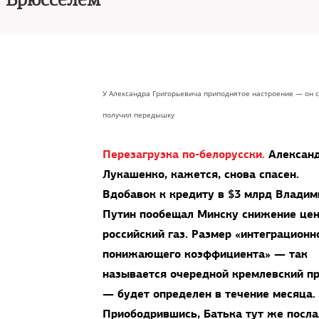
Брюсселем
У Александра Григорьевича приподнятое настроение — он 
получил передышку
Перезагрузка по-белорусски.
Алексан
Лукашенко, кажется, снова спасен.
Вдобавок к кредиту в $3 млрд Владим
Путин пообещал Минску снижение це
российский газ. Размер «интеграционн
понижающего коэффициента» — так
называется очередной кремлевский п
— будет определен в течение месяца.
Приободрившись, Батька тут же посла