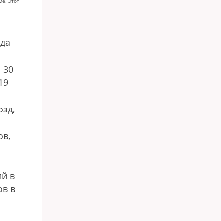
е. Этот
зда
 30
19
озд,
ов,
ий в
ов в