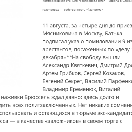
Компрессорная станция газопровода Ямал—Европа в Слоним
газопровод — собственность «Газпрома»
11 августа, за четыре дня до прие
Мясниковича в Москву, Батька
подписал указ о помиловании 9 из
арестантов, посаженных по «делу 
декабря»
*
*
На свободу вышли
Александр Квяткевич, Дмитрий Др
Артем Грибков, Сергей Козаков,
Евгений Секрет, Василий Парфенк
Владимир Еременюк, Виталий
й наживки Брюссель ждал давно: здесь долго и
ить всех политзаключенных. Нет никаких сомнен
спользовать и остающихся в тюрьме экс-кандидат
сса — в качестве «заложников» в своем торге с