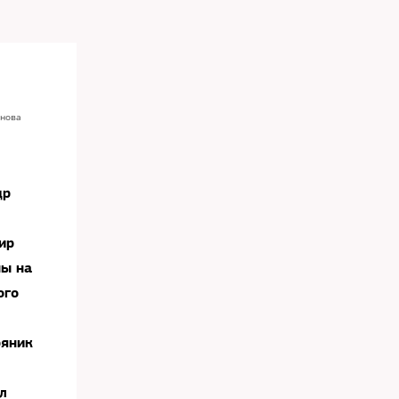
снова
др
ир
ны на
ого
ряник
л