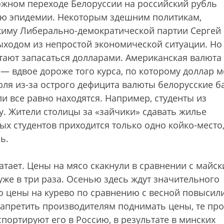
ожном переходе Белоруссии на российский рубль
ью эпидемии. Некоторым здешним политикам,
ежиму Либерально-демократической партии Сергей
выходом из непростой экономической ситуации. Но
тают запасаться долларами. Американская валюта 
й — вдвое дороже того курса, по которому доллар 
юля из-за острого дефицита валюты белорусские б
ли все равно находятся. Например, студенты из
. Жители столицы за «зайчики» сдавать жилье
ых студентов приходится только одно койко-место,
ь.
атает. Цены на мясо скакнули в сравнении с майс
) уже в три раза. Осенью здесь ждут значительного
то цены на курево по сравнению с весной повысил
 запретить производителям поднимать цены, те про
портируют его в Россию, в результате в минских