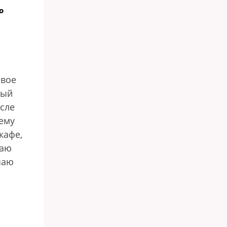
о
свое
ный
осле
чему
кафе,
ваю
чаю