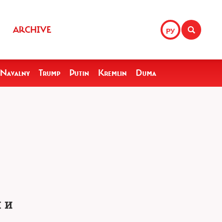
ARCHIVE
РУ
Navalny
Trump
Putin
Kremlin
Duma
 и