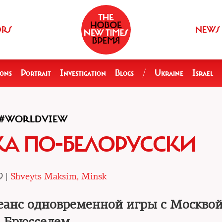
ORS
NEWS
ions
Portrait
Investigation
Blogs
/
Ukraine
Israel
#WORLDVIEW
ЗКА ПО-БЕЛОРУССКИ
9 |
Shveyts Maksim, Minsk
еанс одновременной игры с Москвой