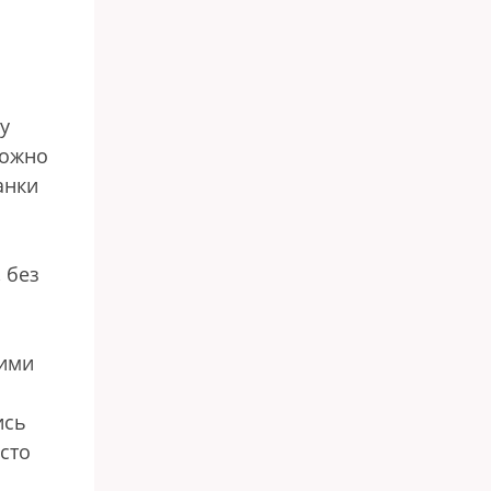
у
можно
анки
 без
кими
ись
сто