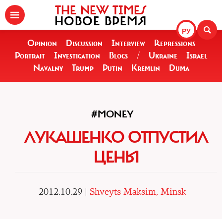
THE NEW TIMES
НОВОЕ ВРЕМЯ
РУ
Opinion
Discussion
Interview
Repressions
Portrait
Investigation
Blogs
/
Ukraine
Israel
Navalny
Trump
Putin
Kremlin
Duma
#MONEY
ЛУКАШЕНКО ОТПУСТИЛ
ЦЕНЫ
2012.10.29 |
Shveyts Maksim, Minsk