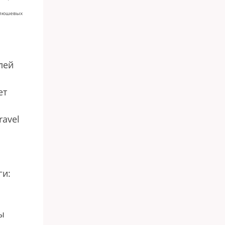
плюшевых
лей
ет
ravel
ги:
ы