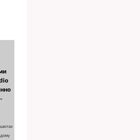
ми
dio
енно
-
ашютах
ждому