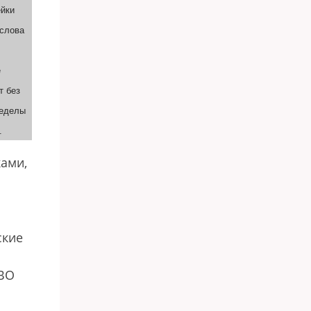
ейки
 слова
е
т без
ределы
.
ами,
ские
ПВО