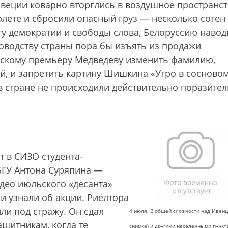
Швеции коварно вторглись в воздушное пространс
лете и сбросили опасный груз — несколько сотен
у демократии и свободы слова, Белоруссию наво
ководству страны пора бы изъять из продажи
скому премьеру Медведеву изменить фамилию,
ей, и запретить картину Шишкина «Утро в сосново
 в стране не происходили действительно поразите
т в СИЗО студента-
БГУ Антона Суряпина —
видео июльского «десанта»
 и узнали об акции. Риелтора
ли под стражу. Он сдал
4 июля. В общей сложности над Ивенц
щитникам, когда те
снимке) и другими населенными пункт