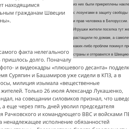
ет находящимся
из них были прикреплены накл
альным гражданам Швеции
с лозунгами в защиту свободы
ны».
и прав человека в Белоруссии.
Игрушки жители поселка тут ж
растащили по домам, а самоле
каких-либо проблем покинул п
амого факта нелегального
страны и отправился в Швецию
 пришлось долго. Поначалу
фото- и видеокадры «плюшевого десанта» подделк
емя Суряпин и Башамиров уже сидели в КПЗ, а в
росы, милиция изымала «вещественные
 жителей. Только 26 июля Александр Лукашенко,
ндал, на совещании силовиков признал, что швед
 а еще через пять дней уволил председателя
ря Рачковского и командующего ВВС и войсками 
за ненадлежащее исполнение обязанностей