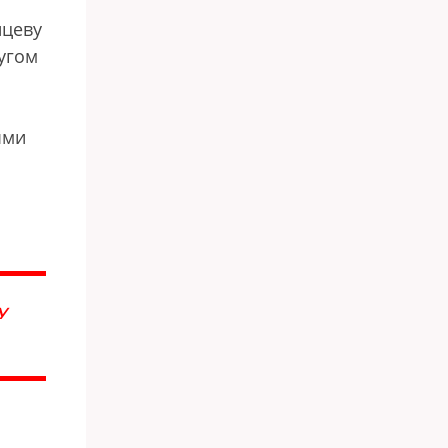
йцеву
угом
ыми
У