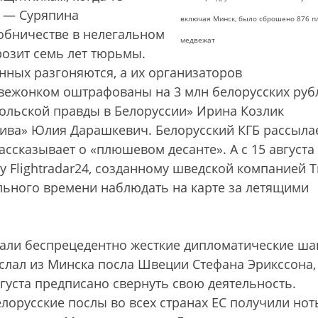
х — Суряпина
включая Минск, было сброшено 876 
обничестве в нелегальном
медвежат
розит семь лет тюрьмы.
нных разгоняются, а их организаторов
двежонком оштрафованы на 3 млн белорусских руб
ольской правды в Белоруссии» Ирина Козлик
ива» Юлия Дарашкевич. Белорусский КГБ рассыла
рассказывает о «плюшевом десанте». А с 15 августа
у Flightradar24, созданному шведской компанией T
ального времени наблюдать на карте за летящими
али беспрецедентно жесткие дипломатические ша
лал из Минска посла Швеции Стефана Эрикссона,
вгуста предписано свернуть свою деятельность.
лорусские послы во всех странах ЕС получили нот