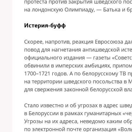
протеста против закрытия шведского пос
на лондонскую Олимпиаду, — Батька и б
Истерия-буфф
Скорее, напротив, реакция Евросоюза д
повод для нагнетания антишведской исте
официального издания — газеты «Совет
обвинили в имперских амбициях, припо
1700–1721 годов. А по белорусскому ТВ п
на территории шведского посольства в 
для свержения законной белорусской вла
Стало известно и об угрозах в адрес шв
в Белоруссии в рамках гуманитарных «ч
Угрозы на их адреса, неведомо каким о
по электронной почте организация «Воль