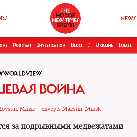
ORS
NEWS
ions
Portrait
Investigation
Blogs
/
Ukraine
Israel
#WORLDVIEW
ЕВАЯ ВОЙНА
Movsun, Minsk
Shveyts Maksim, Minsk
тся за подрывными медвежатами