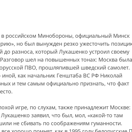
s в российском Минобороны, официальный Минск
торию», но был вынужден резко ужесточить позици
й до разноса, который Лукашенко устроил своему
. Разговор шел на повышенных тонах: Москва был
орусской ПВО, прошляпившей шведский самолет.
то иной, как начальник Генштаба ВС РФ Николай
ных и тем самым официально признать, что факт
есто.
хой игре, по слухам, также принадлежит Москве:
Лукашенко заявил, что был, мол, «какой-то там
ешили не сбивать по соображениям гуманности.
 все хорошо помнят, как в 1995 году белорусские 