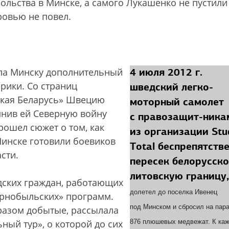
ольства в Минске, а самого Лукашенко не пустили
ровью не повел.
4 июля 2012 г.
ала Минску дополнительный
рики. Со страниц
шведский легко-
ская Беларусь» Швецию
моторный самолет
мнив ей Северную войну
с правозащит-ника
рошел сюжет о том, как
из организации Stu
Минске готовили боевиков
Total беспрепятств
сти.
пересек белорусско
литовскую границу,
едских граждан, работающих
долетел до поселка Ивенец
ернобыльских» программ.
под Минском и сбросил на пар
бразом добытые, рассылала
ный тур», о которой до сих
876 плюшевых медвежат. К ка