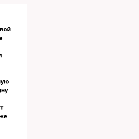
вой
е
я
ную
дну
т
аже