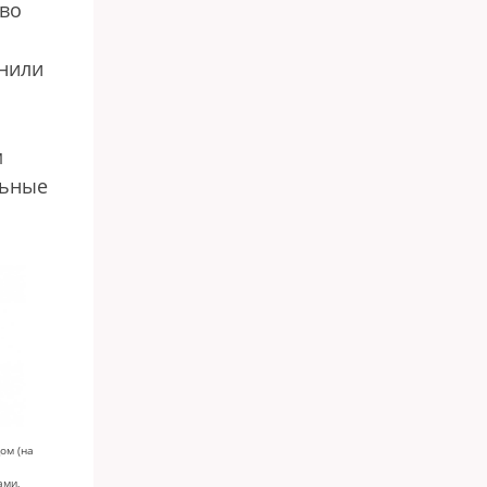
тво
днили
м
льные
ом (на
ами,