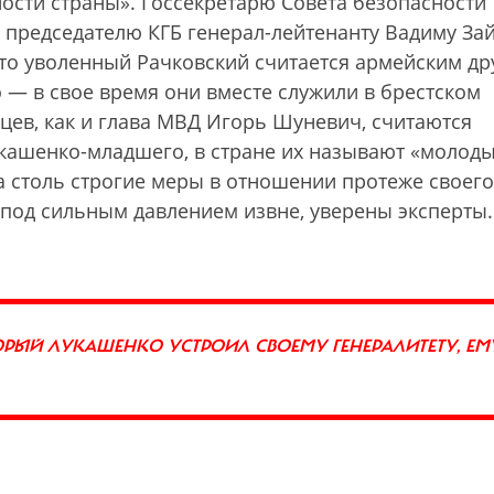
сти страны». Госсекретарю Совета безопасности
 председателю КГБ генерал-лейтенанту Вадиму За
то уволенный Рачковский считается армейским др
 — в свое время они вместе служили в брестском
цев, как и глава МВД Игорь Шуневич, считаются
ашенко-младшего, в стране их называют «молод
а столь строгие меры в отношении протеже своего
о под сильным давлением извне, уверены эксперты.
ОРЫЙ ЛУКАШЕНКО УСТРОИЛ СВОЕМУ ГЕНЕРАЛИТЕТУ, ЕМ