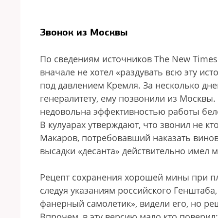
”
Звонок из Москвы
По сведениям источников The New Time
вначале не хотел «раздувать всю эту ис
под давлением Кремля. За несколько дне
генералитету, ему позвонили из Москвы
недовольна эффективностью работы бел
В кулуарах утверждают, что звонил не к
Макаров, потребовавший наказать винов
высадки «десанта» действительно имел м
Рецепт сохранения хорошей мины при пло
следуя указаниям российского Генштаба, 
фанерный самолетик», видели его, но р
Впрочем, в эту версию мало кто поверил: