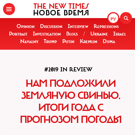
THE NEW TIMES
НОВОЕ ВРЕМЯ
РУ
Opinion
Discussion
Interview
Repressions
Portrait
Investigation
Blogs
/
Ukraine
Israel
Navalny
Trump
Putin
Kremlin
Duma
#2019 IN REVIEW
НАМ ПОДЛОЖИЛИ
ЗЕМЛЯНУЮ СВИНЬЮ.
ИТОГИ ГОДА С
ПРОГНОЗОМ ПОГОДЫ